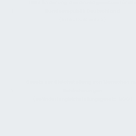
1994 Änderung des Grundgesetzes für di
1
Bundesrepublik Deutschland
(Artikel 3, Absatz 2)
Gesetz zur Gleichstellung von Menschen m
2
Behinderungen
(Behindertengleichstellungsgesetz-BGG)