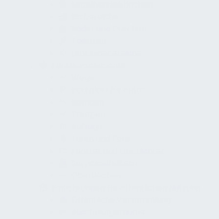
Einzelhandelsflächen
Essbereiche
Bäder und Duschen
Toiletten
Umkleidebereiche
Funktionselemente
Wege
Parkplatz für Autos
Rampen
Treppen
Aufzüge
Türen und Tore
Fenster und Oberlichter
Serviceschaltern
Oberflächen
Einrichtungen zur öffentlichen Nutzung
Öffentliche Versammlung
Ausstellungsräume