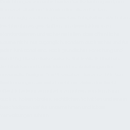
Einrichtungen von entscheidender Bedeutung sind, um
Barrierefreiheit und Inklusion für alle zu fördern,
unabhängig von ihren physischen Fähigkeiten. Wir haben
Rechtsrahmen geschaffen, um diese Inklusion zu
standardisieren und sicherzustellen, dass öffentliche
Räume nicht nur zugänglich, sondern auch sicher und für
jeden funktional sind. Nach gründlicher Forschung und
Beratung bieten diese Gesetze uns sowie Bauherren,
Architekten und Entwicklern klare Anleitungen für
universelle Designs. Das Übersehen dieser rechtlichen
Bestimmungen verwehrt nicht nur vielen das Recht,
öffentliche Räume mühelos zu nutzen, sondern kann
auch zu hohen Strafen, rechtlichen Schritten und einem
beschädigten Ruf für Unternehmen und lokale
Verwaltungen führen.