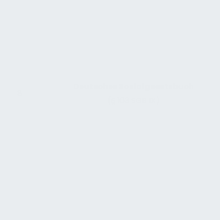
Deutsches Sozialgesetzbuch
8
(§ 103 SGB IX)