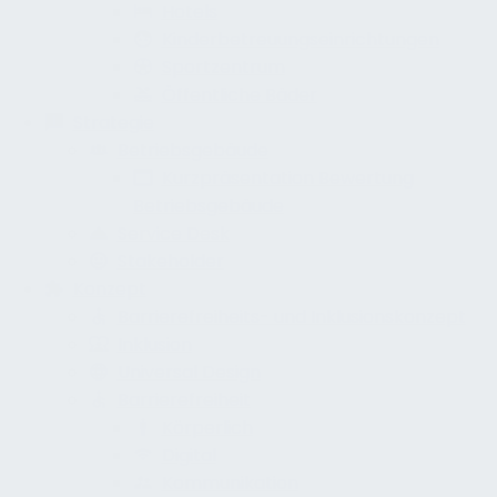
Hotels
Kinderbetreuungseinrichtungen
Sportzentrum
Öffentliche Bäder
Strategie
Betriebsgebäude
Kurzpräsentation Bewertung
Betriebsgebäude
Service Desk
Stakeholder
Konzept
Barrierefreiheits- und Inklusionskonzept
Inklusion
Universal Design
Barrierefreiheit
Körperlich
Digital
Kommunikation