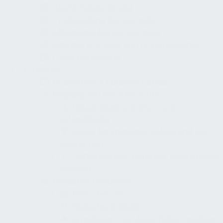
Ausführungsplanung
Vorbereitung der Vergabe
Mitwirkung bei der Vergabe
Bauüberwachung und Dokumentation
Objektbetreuung
Details
Präsentation bauliche Details
Eingang und Besucherroute
Haupteingang stufen- und
schwellenlos
Route bis Empfang, Aufzug und EG-
Funktionen
Auffindbarkeit, Kontrast, Beleuchtung
Eingang
Besucherfunktionen
Besucher-WC
Besucherstellplätze
Empfangs-/Serviceschalter nutzbar