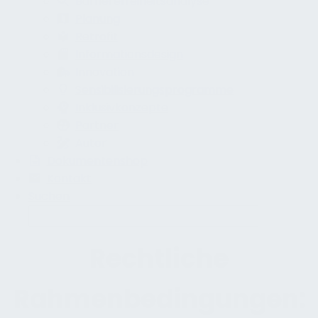
Barrierefreiheitsanalyse
Planung
Retrofit
Informationsdesign
Innovation
Sensibilisierungsprogramme
Inklusivkonzepte
Partner
Autor
Dokumentenshop
Kontakt
Suchen
Rechtliche
Rahmenbedingungen: