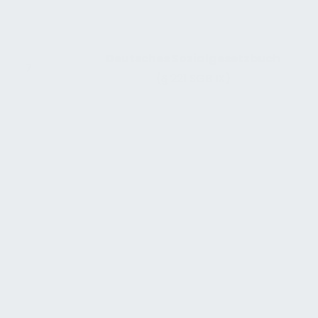
Deutsches Sozialgesetzbuch
7
(§ 221 SGB IX)