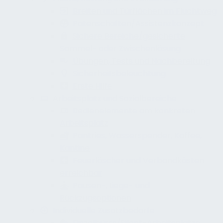
Breiten und Türflächen im Fluchtweg
Patenschaften/Assistenzkonzept
Sichere Bereiche/gesicherte
Sammel- oder Zwischenlösung
Übungen, Tests und Nachbereitung
Sicherheitsbeleuchtung
Erste Hilfe
Arbeitsplatz und Sozialbereiche
Bedienelemente am konkreten
Arbeitsplatz
Pantries, Wasserspender, Kaffee,
Kantine
Feuerlöscher und Verbandkästen
erreichbar
Pausen-, Liege- und
Rückzugsoptionen
Individuelle Zusatzbedarfe
Einzelbüros/Silent-Arbeitsplätze