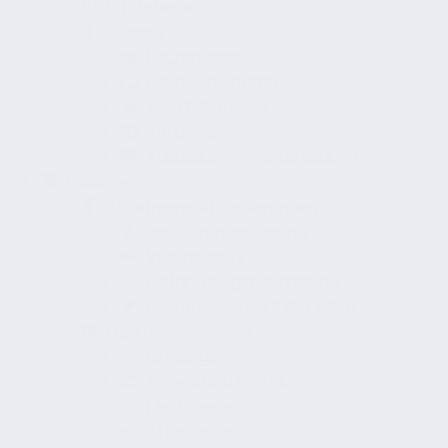
Erfahrungen
Glossar
Fachmessen
Fachzeitschriften
Marktübersicht
Verbände
Ausbildung - Weiterbildung
Lösungen
Allgemeine Anforderungen
Ausführungsplanung
Brandschutz
Gefährdungsbeurteilung
Leistungsphase 5 der HOAI
Funktionsbereiche
Eingänge
Foyers und Korridore
Fluchtwege
Arbeitsplatz