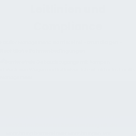
Leitlinien und
Compliance
Facility Management:
Barrierefrei
»
Grundlagen
»
Rechtliche Rahmenbedingungen
NAVIGIEREN ZU GESETZLICHEN RECHTEN BEI DER
EINRICHTUNG BARRIEREFREIER EINRICHTUNGEN
Im Rahmen unseres Bestrebens, inklusive Räume zu
schaffen, vertiefen wir unser Verständnis für die
rechtlichen Rechte im Zusammenhang mit der
Einrichtung barrierefreier Einrichtungen. Wir