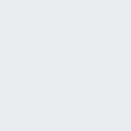
Lehrreich
Unterstützende Technologie
Trends
Inklusion und Barrierefreiheit
Umweltschutz
Politik und Beteiligung
Sport, Kultur und Wissenschaft
Intersektionalität
Altersgerechte Wohnwelten
Notfallvorsorge
Medizinischer Dienst
Dokumente
Schrankenanlagen
Planung
Grundlagenermittlung
Vorplanung und Konzeption
Entwurfsplanung
Genehmigungsplanung