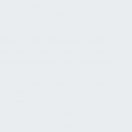
Verständnis dieser rechtlichen Feinheiten steht daher im
Mittelpunkt unseres Engagements, wirklich inklusive
Umgebungen zu schaffen.
BEDEUTUNG DES RECHTLICHEN
RAHMENS FÜR DIE EINRICHTUNG
BARRIEREFREIER EINRICHTUNGEN
GESETZ UND ORDNUNG
Richterhammer und Gesetzesbuch im Fokus.
Wir sind fest davon überzeugt, dass barrierefreie