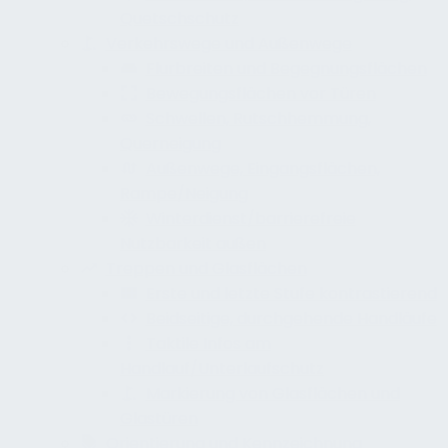
Quetschschutz
Verkehrswege und Außenwege
Flurbreiten und Begegnungsflächen
Bewegungsflächen vor Türen
Schwellen, Rutschhemmung,
Querneigung
Außenwege, Eingangsflächen,
Rampe/Neigung
Winterdienst/barrierefreie
Nutzbarkeit außen
Treppen und Glasflächen
Erste und letzte Stufe kontrastierend
Beidseitige, durchgehende Handläufe
Taktile Infos am
Handlauf/Unterlaufschutz
Markierung von Glasflächen und
Glastüren
Orientierung und Kennzeichnung