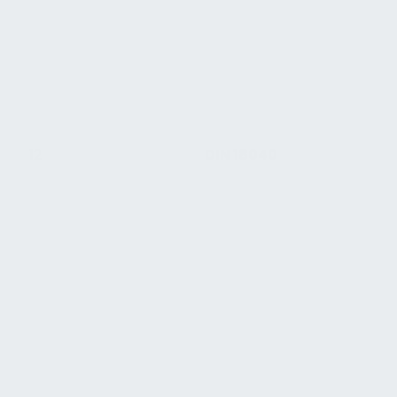
12
DIN 18040