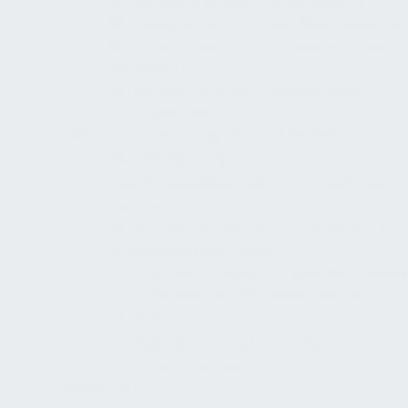
Selektive HEPA-/Pollenfilter-Lösungen
Möbel/Fußstützen für kleinwüchsige
Personen
Leichte Sprache, Symbole, klare
Kommunikation
Governance, Digitales und Betrieb
Inkludierende
Gefährdungsbeurteilung mit baulichem
Cut-off
SBV-Beteiligung und dokumentierter
Entscheidungsprozess
Wartung/Prüfung von BMA und Aufzug
Unterweisung und wiederkehrende
Übungen
Digitale Barrierefreiheit der
Website/Dokumente
Leistungen