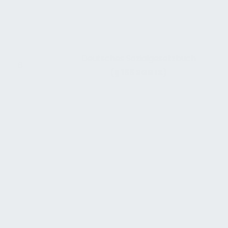
Deutsches Sozialgesetzbuch
6
(§ 155 SGB IX)