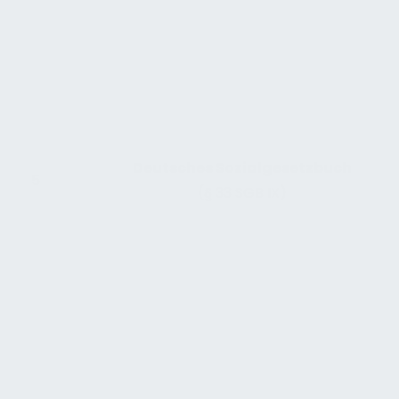
Deutsches Sozialgesetzbuch
5
(§ 33 SGB IX)