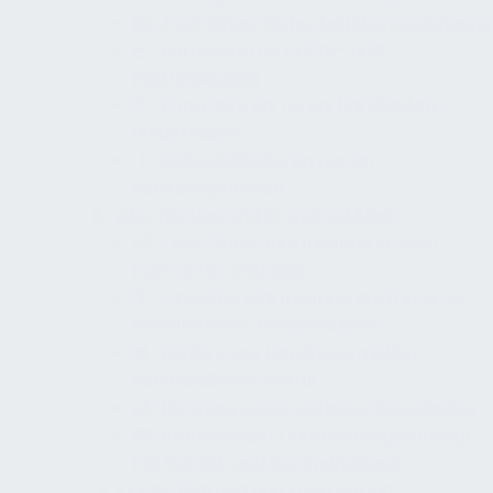
Zwei-Sinne-Sicherheitskennzeichnung
Barrierearme Flucht- und
Rettungspläne
Kontraste an Türen, Handläufen,
Hindernissen
Bodenindikatoren nur an
Schlüsselpunkten
Alarmierung und Brandmeldung
Zwei-Sinne-Alarmierung in allen
relevanten Räumen
Optische Alarmierung auch in WCs,
Einzelräumen, Nebenräumen
Bedienbare Handfeuermelder,
verständlicher Notruf
Normgerechte optische Signalgeber
Brandmelde-/Alarmierungskonzept
mit Betrieb und Instandhaltung
Flucht, Rettung und Evakuierung