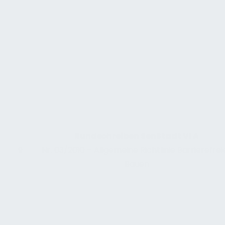
Rundschreiben SenStadt VI A
9
Nr. 03/2010 – Allgemeine Richtlinie Barrierefrei
Bauen