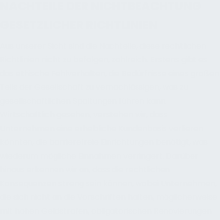
NACHTEILE DER NICHTBEACHTUNG
GESETZLICHER RICHTLINIEN
Aus unserer Sicht sind die Nachteile, diese rechtlichen
Richtlinien nicht zu befolgen, zahlreich. Erstens gibt es
das ethische Fehlverhalten, die Bedürfnisse eines großen
Teils der Gesellschaft zu vernachlässigen, was zu
gesellschaftlichen Spaltungen führen kann.
Wirtschaftlich gesehen, verstehen wir, dass
Unternehmen eine erhebliche Kundenbasis verlieren
könnten, die barrierefreie Einrichtungen benötigt, was
wiederum mögliche Einnahmen verringert. Darüber
hinaus erkennen wir an, dass die rechtlichen
Konsequenzen streng sein können, wobei Unternehmen,
die sich nicht an die Vorschriften halten, möglicherweise
mit hohen Geldstrafen, obligatorischen Renovierungen