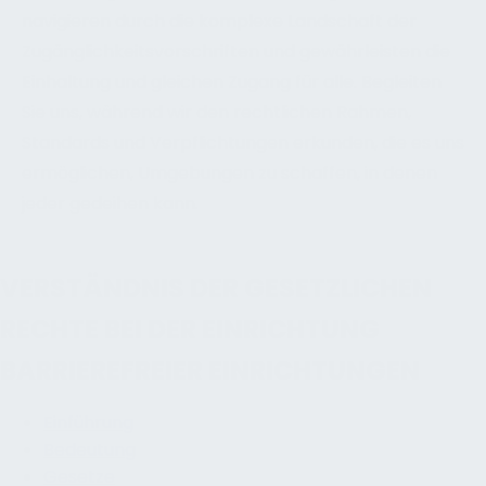
navigieren durch die komplexe Landschaft der
Zugänglichkeitsvorschriften und gewährleisten die
Einhaltung und gleichen Zugang für alle. Begleiten
Sie uns, während wir den rechtlichen Rahmen,
Standards und Verpflichtungen erkunden, die es uns
ermöglichen, Umgebungen zu schaffen, in denen
jeder gedeihen kann.
VERSTÄNDNIS DER GESETZLICHEN
RECHTE BEI DER EINRICHTUNG
BARRIEREFREIER EINRICHTUNGEN
Einführung
Bedeutung
Gesetze