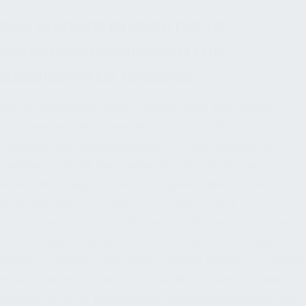
EINFÜHRUNG IN RECHTLICHE
RAHMENBEDINGUNGEN FÜR
BARRIEREFREIE DESIGNS
Bei der Einrichtung einer barrierefreien Einrichtung
erkennen wir die Notwendigkeit, über bloße
Zugänglichkeit hinauszugehen. Wir beschäftigen uns
gewissenhaft mit dem geltenden Rechtsrahmen, um
eine vollständige Einhaltung zu gewährleisten. Auch
wenn sich die Vorschriften von Land zu Land
unterscheiden, besteht ihr universelles Ziel darin, jedem,
unabhängig von physischen oder kognitiven Fähigkeiten,
gleichen Zugang zu gewähren. Unsere fundierte Kenntnis
dieser Gesetze fördert nicht nur die Inklusion, sondern
schützt auch vor potenziellen Rechtsstreitigkeiten. Das