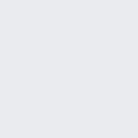
oder in gravierenderen Fällen mit kompletten
Schließungen konfrontiert sind. Angesichts dieser
ethischen, finanziellen und rechtlichen Auswirkungen
sind wir fest davon überzeugt, dass es von größter
Bedeutung ist, den bestehenden rechtlichen Rahmen
beim Bau barrierefreier Einrichtungen zu
berücksichtigen.
GESETZE ZUR BARRIEREFREIEN
GESTALTUNG
NUMMER
GESETZE