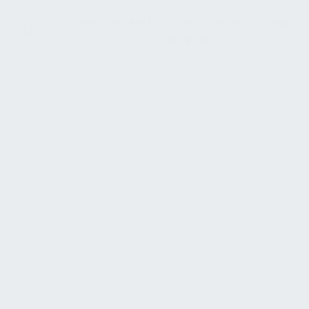
Barrierefreie Informationstechnologie-
13
BITV.20