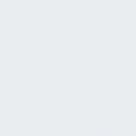
Klingel/Gegensprechanlage
erreichbar und verständlich
Aufzüge
Kabinenmaß, Türbreite, Wartefläche
Bedienelemente, Anzeigen, Kontrast,
Handlauf
Braille/Profilschrift und mehrsinnige
Rückmeldung
Barrierefreier Aufzugnotruf
Türen und Zugangssysteme
Lichte Türbreiten auf relevanten
Routen
Bedienkraft max. 25 N an relevanten
Türen
Griff-/Bedienhöhe geeignet
Automatik/Feststellanlagen an
kritischen Türen
Türschließer, Schließverzögerung,