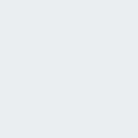
Bildschirmlesegeräte und Braillezeilen, um Menschen mit
Sehbehinderungen zu unterstützen.
ALLTAGSHILFEN
BARRIEREFREIER ZUGANGSPUNKT
Alltagshilfen verbessern die Lebensqualität
von Menschen mit Behinderungen und fördern
Unabhängigkeit und Integration.
Wir verwenden Hilfsmittel wie adaptive Utensilien,
Haltegriffe und spezielle Software, um bei alltäglichen
Aufgaben zu helfen.