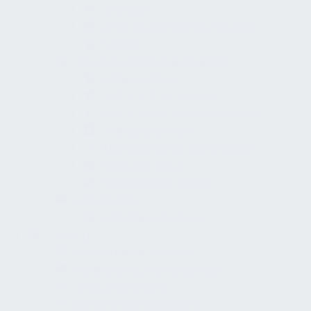
Lehrreich
Unterstützende Technologie
Trends
Inklusion und Barrierefreiheit
Umweltschutz
Politik und Beteiligung
Sport, Kultur und Wissenschaft
Intersektionalität
Altersgerechte Wohnwelten
Notfallvorsorge
Medizinischer Dienst
Dokumente
Schrankenanlagen
Planung
Grundlagenermittlung
Vorplanung und Konzeption
Entwurfsplanung
Genehmigungsplanung