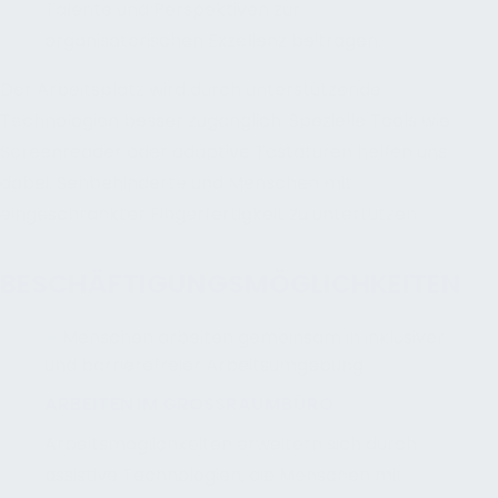
Talente und Perspektiven zur
organisatorischen Exzellenz beitragen.
Der Arbeitsplatz wird durch unterstützende
Technologien besser zugänglich. Spezielle Tools wie
Screenreader oder adaptive Tastaturen helfen uns
dabei, Sehbehinderte und Menschen mit
eingeschränkter Fingerfertigkeit zu untertützen.
BESCHÄFTIGUNGSMÖGLICHKEITEN
ARBEITEN IM GROSSRAUMBÜRO
Arbeitsmöglichkeiten erweitern sich durch
assistive Technologien, die Menschen mit