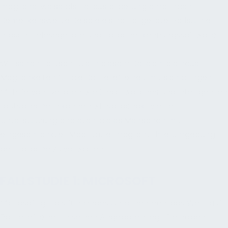
möglicherweise als Herausforderung empfinden.
Bemerkenswerte Beispiele sind Hörgeräte, Rollstühle,
Bildschirmlesegeräte und Spracherkennungssoftware.
Wir sehen Fortschritte in diesem Bereich, die neue
Möglichkeiten für die Barrierefreiheit mit sich bringen.
Mithilfe von Geräten wie Smartwatches und intelligenten
Lautsprechern können wir sprachaktivierte
Unterstützung anbieten, die es Menschen mit
eingeschränkter Mobilität ermöglicht, ihre Umgebung
per Sprache zu verwalten.
FALLSTUDIE 1: MICROSOFT
Microsoft gilt als führendes Unternehmen, das Wert auf
Barrierefreiheit in seinen Angeboten legt. Sie haben