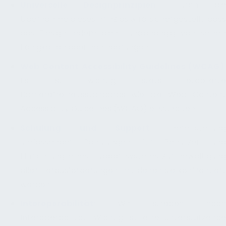
Universelle Designprinzipien:
Durch die
Übernahme dieses Prinzips wird sichergestellt, dass
das Design jedem dient, unabhängig von seinen
Fähigkeiten oder Behinderungen.
Web Content Accessibility Guidelines (WCAG):
Es ist wichtig, stets etablierte
Barrierefreiheitsstandards wie die Web Content
Accessibility Guidelines (WCAG) einzuhalten.
Schulung und Support:
Bereitstellun
umfassender Schulungen für Benutzer und
Einrichtung eines Supportsystems zur Bewältigung
aller Herausforderungen, mit denen sie konfrontiert
werden.
Interoperabilität:
Wir streben nach
Interoperabilität. Wichtig ist eine unterstützende