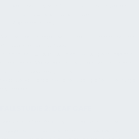
Verbesserung von Kommunikationsfähigkeiten
fördert das Verständnis und die
Zusammenarbeit.
Assistive Technologie revolutioniert die Kommunikation.
Mit Tools wie Text-to-Speech- und
Spracherkennungssoftware können wir gehörlose oder
schwerhörige Menschen unterstützen. Darüber hinaus
nutzen wir Video-Relay-Dienste, um
Gebärdensprachdolmetschen über große Entfernungen
anzubieten.
FALLSTUDIE 2: DEAF CAFE
Deaf Cafe in New York City zeichnet sich durch sein
Engagement für Barrierefreiheit aus. Das Restaurant