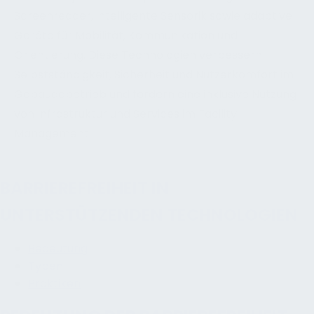
Screenreader, intelligente Sensorik sowie adaptive
Geräte für Mobilität, Kommunikation und
Orientierung. Diese Technologien verbessern
Selbstständigkeit, Sicherheit und Nutzerkomfort im
Gebäudebetrieb und fördern eine inklusive Nutzung
von Infrastruktur und Services im Facility
Management.
BARRIEREFREIHEIT IN
UNTERSTÜTZENDEN TECHNOLOGIEN
Bedeutung
Typen
Praktiken