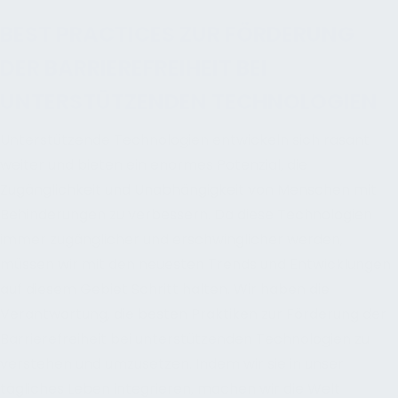
BEST PRACTICES ZUR FÖRDERUNG
DER BARRIEREFREIHEIT BEI
UNTERSTÜTZENDEN TECHNOLOGIEN
Unterstützende Technologien entwickeln sich rasant
weiter und bieten ein enormes Potenzial, die
Zugänglichkeit und Unabhängigkeit von Menschen mit
Behinderungen zu verbessern. Da diese Technologien
immer zugänglicher und erschwinglicher werden,
müssen wir mit den neuesten Trends und Entwicklungen
auf diesem Gebiet Schritt halten. Wir haben die
Verantwortung, die besten Praktiken zur Förderung der
Barrierefreiheit bei unterstützenden Technologien zu
verstehen und umzusetzen. Indem wir sie in unser
tägliches Leben integrieren, machen wir die Welt