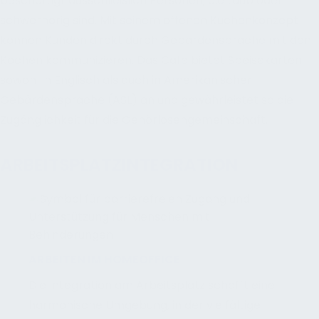
beschäftigt ausschließlich Personen, die taub oder
schwerhörig sind. Mit seinem offenen Küchenkonzept
können Kunden direkt durch Gebärdensprache mit den
Köchen kommunizieren. Das Cafe bietet Speisekarten
sowohl in Englisch als auch in Amerikanischer
Gebärdensprache (ASL) an und gewährleistet so die
Zugänglichkeit für die Gehörlosengemeinschaft.
ARBEITSPLATZINTEGRATION
ARBEITEN IM HOMEOFFICE
Die Integration am Arbeitsplatz schafft eine
harmonische Umgebung, in der vielfältige