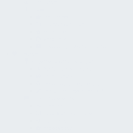
Erfahrungen
Glossar
Fachmessen
Fachzeitschriften
Marktübersicht
Verbände
Ausbildung - Weiterbildung
Lösungen
Allgemeine Anforderungen
Ausführungsplanung
Brandschutz
Gefährdungsbeurteilung
Leistungsphase 5 der HOAI
Funktionsbereiche
Eingänge
Foyers und Korridore
Fluchtwege
Arbeitsplatz