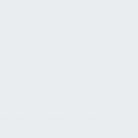
unterstützende Technologien wie die
Augenverfolgungsfunktion in Windows 10 eingeführt, die
es Personen mit eingeschränkter Mobilität ermöglicht,
Computer mittels Augenbewegungen zu bedienen.
Darüber hinaus beinhaltet Microsoft Office
Barrierefreiheitsfunktionen, einschließlich Diktat und
Live-Untertitelung, die die Benutzerfreundlichkeit für
Menschen mit Behinderungen erhöhen. In ihren
Einstellungsverfahren betont Microsoft die
Barrierefreiheit und fördert eine Arbeitsumgebung, die
Vielfalt und Barrierefreiheit schätzt.
INKLUSIVES DESIGN IN DER
UNTERSTÜTZENDEN TECHNOLOGIE
Obwohl wir die vielen unterstützenden Technologien