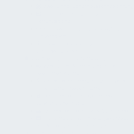
Zwei-Sinne-Sicherheitskennzeichnung
Barrierearme Flucht- und
Rettungspläne
Kontraste an Türen, Handläufen,
Hindernissen
Bodenindikatoren nur an
Schlüsselpunkten
Alarmierung und Brandmeldung
Zwei-Sinne-Alarmierung in allen
relevanten Räumen
Optische Alarmierung auch in WCs,
Einzelräumen, Nebenräumen
Bedienbare Handfeuermelder,
verständlicher Notruf
Normgerechte optische Signalgeber
Brandmelde-/Alarmierungskonzept
mit Betrieb und Instandhaltung
Flucht, Rettung und Evakuierung