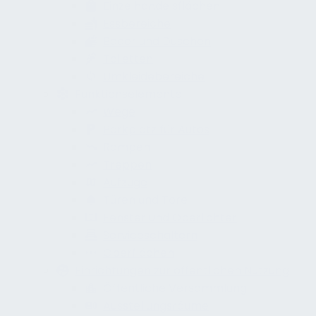
Einzelhandelsflächen
Essbereiche
Bäder und Duschen
Toiletten
Umkleidebereiche
Funktionselemente
Wege
Parkplatz für Autos
Rampen
Treppen
Aufzüge
Türen und Tore
Fenster und Oberlichter
Serviceschaltern
Oberflächen
Einrichtungen zur öffentlichen Nutzung
Öffentliche Versammlung
Ausstellungsräume