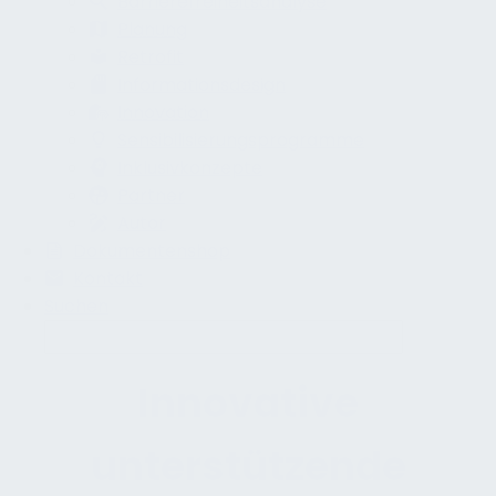
Barrierefreiheitsanalyse
Planung
Retrofit
Informationsdesign
Innovation
Sensibilisierungsprogramme
Inklusivkonzepte
Partner
Autor
Dokumentenshop
Kontakt
Suchen
Innovative
unterstützende