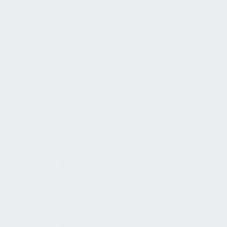
Breiten und Türflächen im Fluchtweg
Patenschaften/Assistenzkonzept
Sichere Bereiche/gesicherte
Sammel- oder Zwischenlösung
Übungen, Tests und Nachbereitung
Sicherheitsbeleuchtung
Erste Hilfe
Arbeitsplatz und Sozialbereiche
Bedienelemente am konkreten
Arbeitsplatz
Pantries, Wasserspender, Kaffee,
Kantine
Feuerlöscher und Verbandkästen
erreichbar
Pausen-, Liege- und
Rückzugsoptionen
Individuelle Zusatzbedarfe
Einzelbüros/Silent-Arbeitsplätze