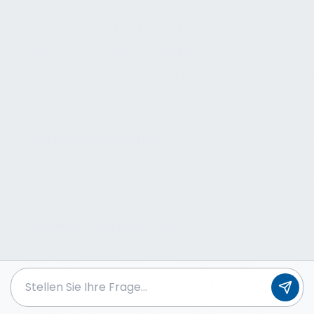
Technologie, die sich reibungslos in andere Geräte
und Technologien integrieren lässt.
Bieten Sie mehrere Modi an:
Wir biete
verschiedene Interaktionsmodi. Unsere
Technologieschnittstellen unterstützen
sprachliche, taktile und visuelle Interaktionen.
Klare Dokumentation:
Wir sorgen für eine klare
Dokumentation. Alle unsere Leitfäden und
Informationen liegen in zugänglichen Formaten und
Sprachen vor.
Feedback-Mechanismus:
Wir legen Wert auf
Feedback. Wichtig ist ein etabliertes System, in dem
Benutzer ihre Erkenntnisse und
Verbesserungsvorschläge teilen können.
Bleiben Sie informiert:
Wir bleiben der Zeit voraus