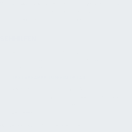
Wir verlassen uns auf Geräte wie Hörgeräte, Cochlea-
Implantate und FM-Systeme, um Menschen mit
Hörbehinderungen zu unterstützen.
SEHHILFEN
TEXTVERARBEITUNG IM DETAIL
Visuelle Hilfsmittel befähigen Menschen mit
Sehbeeinträchtigungen, die Zugänglichkeit und
Unabhängigkeit im täglichen Leben zu
verbessern.
Wir verwenden Hilfsmittel wie Lupen,