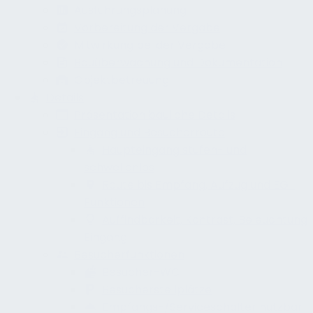
Ausführungsplanung
Vorbereitung der Vergabe
Mitwirkung bei der Vergabe
Bauüberwachung und Dokumentation
Objektbetreuung
Details
Präsentation bauliche Details
Eingang und Besucherroute
Haupteingang stufen- und
schwellenlos
Route bis Empfang, Aufzug und EG-
Funktionen
Auffindbarkeit, Kontrast, Beleuchtung
Eingang
Besucherfunktionen
Besucher-WC
Besucherstellplätze
Empfangs-/Serviceschalter nutzbar