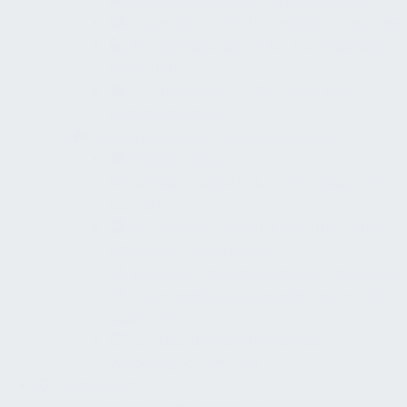
Selektive HEPA-/Pollenfilter-Lösungen
Möbel/Fußstützen für kleinwüchsige
Personen
Leichte Sprache, Symbole, klare
Kommunikation
Governance, Digitales und Betrieb
Inkludierende
Gefährdungsbeurteilung mit baulichem
Cut-off
SBV-Beteiligung und dokumentierter
Entscheidungsprozess
Wartung/Prüfung von BMA und Aufzug
Unterweisung und wiederkehrende
Übungen
Digitale Barrierefreiheit der
Website/Dokumente
Leistungen