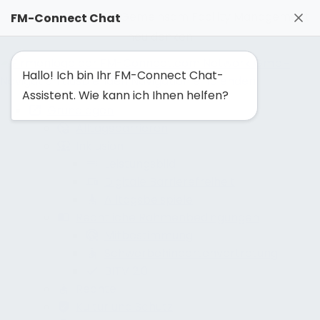
FM-Solutionmaker: Gemeinsam Facility Management
FM-Connect Chat
neu denken
Hallo! Ich bin Ihr FM-Connect Chat-
Navigation ausblenden
Navigation einblenden
Assistent. Wie kann ich Ihnen helfen?
Grundlagen
Alltagsbarrieren
Inklusion
Leistungsbild
Digitale Barrierefreiheit
Alltagsbeispiele
Rechtliche Rahmenbedingungen
Mitbestimmung
Schwerbehindertenvertretung
BITV 2.0
Rechte
Kultur und Schutz