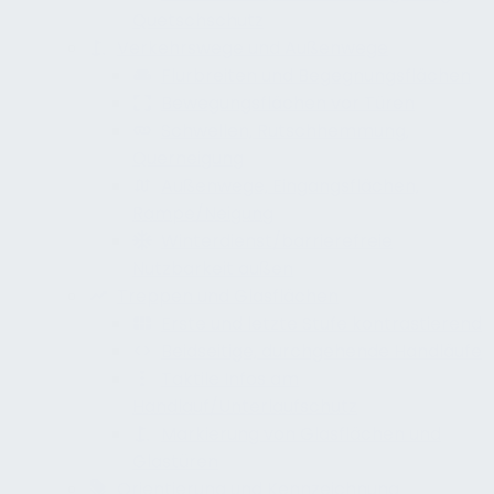
Quetschschutz
Verkehrswege und Außenwege
Flurbreiten und Begegnungsflächen
Bewegungsflächen vor Türen
Schwellen, Rutschhemmung,
Querneigung
Außenwege, Eingangsflächen,
Rampe/Neigung
Winterdienst/barrierefreie
Nutzbarkeit außen
Treppen und Glasflächen
Erste und letzte Stufe kontrastierend
Beidseitige, durchgehende Handläufe
Taktile Infos am
Handlauf/Unterlaufschutz
Markierung von Glasflächen und
Glastüren
Orientierung und Kennzeichnung