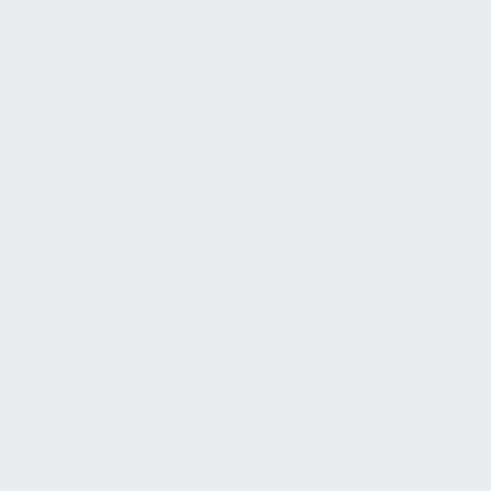
MODERNE HÖRGERÄTETECHNOLOGIE
Assistive Technologien fördern soziale
Integration, überwinden Barrieren für
Menschen mit unterschiedlichen Fähigkeiten
und fördern Inklusion.
Assistive Technologien können die soziale Teilhabe
steigern. Hörgeschädigte Personen könnten
beispielsweise von Abhörgeräten oder Untertiteln
profitieren, und Personen mit geistigen Behinderungen
können Kommunikationshilfen nutzen.
VERSCHIEDENE ARTEN
UNTERSTÜTZENDER TECHNOLOGIEN