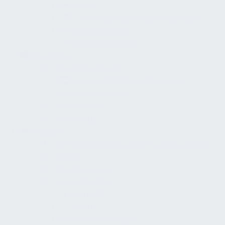
Hotels
Kinderbetreuungseinrichtungen
Sportzentrum
Öffentliche Bäder
Strategie
Betriebsgebäude
Kurzpräsentation Bewertung
Betriebsgebäude
Service Desk
Stakeholder
Konzept
Barrierefreiheits- und Inklusionskonzept
Inklusion
Universal Design
Barrierefreiheit
Körperlich
Digital
Kommunikation