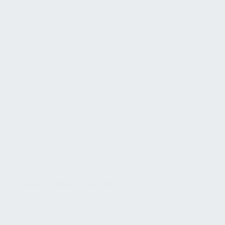
Behinderungen ermöglichen, in vielfältigen
Arbeitsumgebungen erfolgreich zu sein.
Unterstützende Technologien verbessern die
Berufsaussichten von Menschen mit Behinderungen,
indem sie eine effiziente Aufgabenausführung
ermöglichen. Wir wissen beispielsweise, dass
sehbehinderte Menschen über Bildschirmlesesoftware
oder Braillezeilen auf Computerdaten zugreifen können,
während Menschen mit eingeschränkter Mobilität
möglicherweise auf spezielle Tastaturen oder
Sprachbefehle angewiesen sind Werkzeuge.
SOZIALE INKLUSION