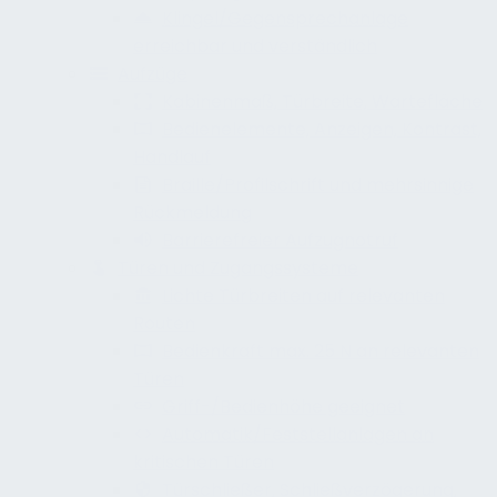
Klingel/Gegensprechanlage
erreichbar und verständlich
Aufzüge
Kabinenmaß, Türbreite, Wartefläche
Bedienelemente, Anzeigen, Kontrast,
Handlauf
Braille/Profilschrift und mehrsinnige
Rückmeldung
Barrierefreier Aufzugnotruf
Türen und Zugangssysteme
Lichte Türbreiten auf relevanten
Routen
Bedienkraft max. 25 N an relevanten
Türen
Griff-/Bedienhöhe geeignet
Automatik/Feststellanlagen an
kritischen Türen
Türschließer, Schließverzögerung,