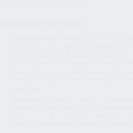
integrativer und für alle zugänglicher.
SCHLÜSSELSTRATEGIEN:
Benutzerzentriertes Design:
Es ist wichtig, de
Endbenutzer im Auge zu behalten. Wir
berücksichtigen stets die Bedürfnisse der Benutzer
und integrieren ihr Feedback während des
gesamten Entwicklungsprozesses, um
sicherzustellen, dass unsere Technologie ihnen
effektiv dient.
Regelmäßige Tests:
Wir beziehen verschiedene
Gruppen in unsere Tests ein, um sicherzustellen,
dass wir ein breites Spektrum an
Barrierefreiheitsproblemen erkennen und angehen.