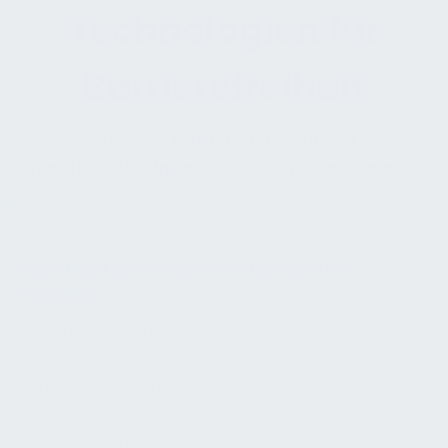
Technologien für
Barrierefreiheit
Facility Management:
Barrierefrei
»
Konzept
»
Barrierefreiheit
»
Unterstützende Technologie
Assistive Technologien für barrierefreie
Gebäude
Innovative unterstützende Technologien
ermöglichen barrierefreien Zugang zu Gebäuden
und digitalen Systemen für Menschen mit
unterschiedlichen Einschränkungen. Dazu zählen
Assistenzsysteme wie Sprachsteuerung,