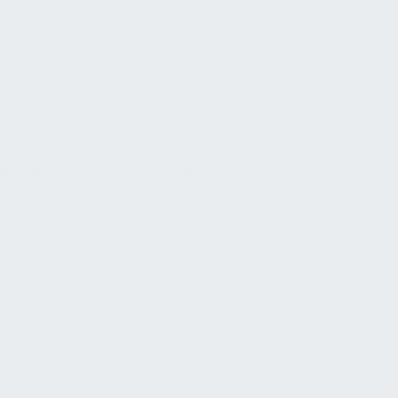
auszudrücken und Kommunikationslücken zu
überbrücken.
Wir verwenden Geräte wie Text-to-Speech-Software,
Sprachsynthesizer und Spracherkennungssoftware, um
Menschen mit Kommunikationsbehinderungen zu helfen.
MOBILITÄTSHILFEN
ROLLSTUHLZUGÄNGLICHER BUS
Mobilitätshilfen steigern Unabhängigkeit und
Zugänglichkeit für Menschen mit
Mobilitätseinschränkungen und fördern aktive
Teilhabe.