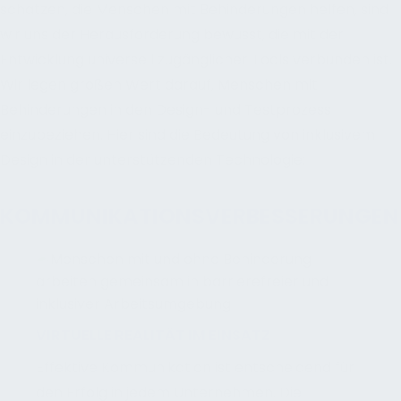
schätzen, die Menschen mit Behinderungen helfen, sind
wir uns der Herausforderung bewusst, die mit der
Entwicklung universell zugänglicher Tools verbunden ist.
Wir legen großen Wert darauf, Menschen mit
Behinderungen in den Design- und Testprozess
einzubeziehen. Hier sind die Bedeutung von inklusivem
Design in der unterstützenden Technologie:
KOMMUNIKATIONSVERBESSERUNGEN
VIRTUELLE REALITÄT IM EINSATZ
Effektive Kommunikation ist entscheidend für
den Erfolg in jedem Unternehmen. Die