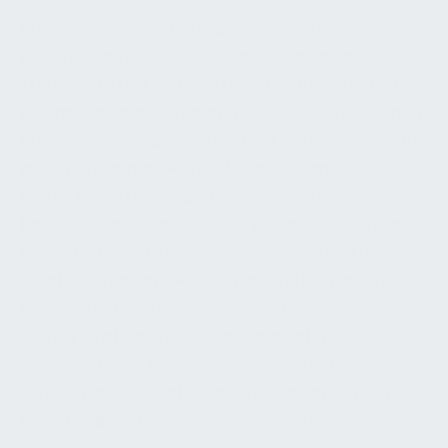
In unserer Gesellschaft spielen öffentliche
Einrichtungen eine zentrale Rolle, da sie als
Treffpunkte und wichtige Dienstleistungszentren
für uns alle fungieren. Wenn wir diese Einrichtungen
barrierefrei gestalten, stellen wir sicher, dass sie für
jedermann zugänglich sind, unabhängig von
körperlichen Einschränkungen. Wir glauben an
barrierefreie Designs, weil sie Inklusion fördern und
jedem Menschen den gleichen Zugang und die
gleichen Chancen bieten. Während sich unsere
Gesellschaft weiterentwickelt, erkennen wir, wie
wichtig es ist, solche Designs anzunehmen. Sie
zeigen nicht nur unser Engagement für Fairness,
sondern unterstreichen auch den inneren Wert
jedes Mitglieds unserer Gemeinschaft.