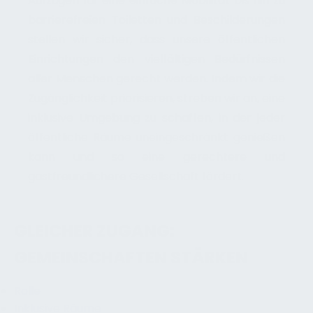
Aufzügen für eine einfache Mobilität bis hin zu
barrierefreien Toiletten und Beschilderungen
stellen wir sicher, dass unsere öffentlichen
Einrichtungen den vielfältigen Bedürfnissen
aller Menschen gerecht werden. Indem wir die
Zugänglichkeit priorisieren, streben wir an, eine
inklusive Umgebung zu schaffen, in der jeder
öffentliche Räume uneingeschränkt genießen
kann und so eine gerechtere und
gastfreundlichere Gesellschaft fördert.
GLEICHER ZUGANG:
GEMEINSCHAFTEN STÄRKEN
Rolle
Inklusive Räume