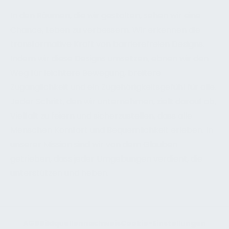
In den Räumen, die wir gestalten, sehen wir eine
Chance, Leben zu verbessern. Wir erkennen die
transformative Kraft von barrierefreien Designs.
Indem wir diese Designs umsetzen, ebnen wir den
Weg für leichtere Bewegung, breitere
Zugänglichkeit und ein Zugehörigkeitsgefühl für alle.
Jeder Schritt, den wir unternehmen, zielt darauf ab,
Vielfalt zu feiern und sicherzustellen, dass alle
Menschen Komfort und Bequemlichkeit erleben. In
unserer Mission sind wir von dem Glauben
getrieben, dass jeder Umgebungen verdient, die
unterstützen und heben.
AGB
Bildquellennachweis
Cookie-Einstellungen