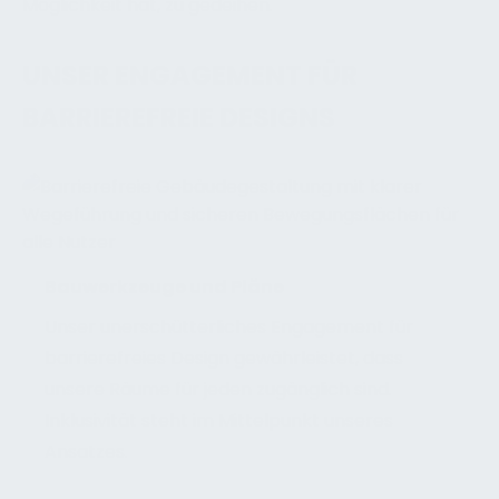
Möglichkeit hat, zu gedeihen.
UNSER ENGAGEMENT FÜR
BARRIEREFREIE DESIGNS
Bauwerkzeuge und Pläne
Unser unerschütterliches Engagement für
barrierefreies Design gewährleistet, dass
unsere Räume für jeden zugänglich sind.
Inklusivität steht im Mittelpunkt unseres
Ansatzes.