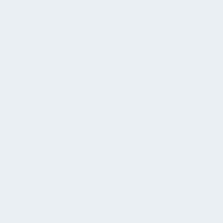
Facility Management:
Barrierefrei
»
Lösungen
»
Einrichtungen zur öffentlichen Nutzung
UNSER ENGAGEMENT FÜR DIE SCHAFFUNG
BARRIEREFREIER ÖFFENTLICHER
EINRICHTUNGEN
Unsere Verpflichtung zur Schaffung
barrierefreier öffentlicher Einrichtungen liegt
uns am Herzen. Unser Engagement für
Inklusivität treibt uns dazu an, Räume zu
gestalten und zu pflegen, die für jeden,
unabhängig von seinen körperlichen
Fähigkeiten, zugänglich sind. Von Rampen und