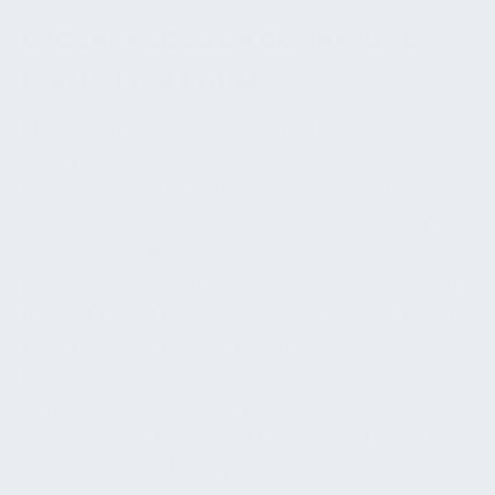
UNSERE REISE ZUR SCHAFFUNG
INKLUSIVER RÄUME
In unseren Gemeinden spielen Räume eine
entscheidende Rolle für unsere Verbindungen und
Interaktionen. Für uns bedeutet das Schaffen
inklusiver Räume nicht nur eine Verantwortung,
sondern eine Mission. Wir verstehen, dass, wenn wir
Räume entwerfen, in denen sich jeder willkommen
fühlt, wir Einheit und gegenseitigen Respekt fördern.
Indem wir verschiedene Bedürfnisse und
Perspektiven berücksichtigen, bemühen wir uns
sicherzustellen, dass sich jede Person
wertgeschätzt fühlt. Unser Engagement treibt uns
an, Orte zu schaffen, an denen jeder von uns die