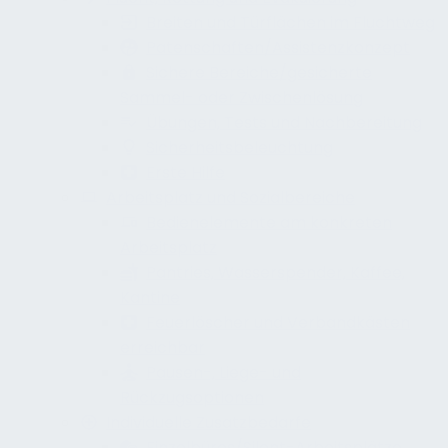
Breiten und Türflächen im Fluchtweg
Patenschaften/Assistenzkonzept
Sichere Bereiche/gesicherte
Sammel- oder Zwischenlösung
Übungen, Tests und Nachbereitung
Sicherheitsbeleuchtung
Erste Hilfe
Arbeitsplatz und Sozialbereiche
Bedienelemente am konkreten
Arbeitsplatz
Pantries, Wasserspender, Kaffee,
Kantine
Feuerlöscher und Verbandkästen
erreichbar
Pausen-, Liege- und
Rückzugsoptionen
Individuelle Zusatzbedarfe
Einzelbüros/Silent-Arbeitsplätze