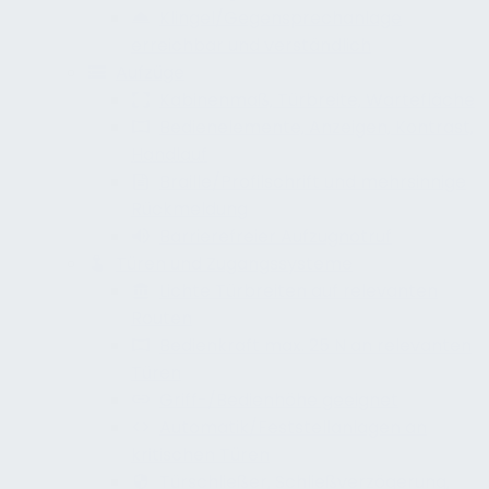
Klingel/Gegensprechanlage
erreichbar und verständlich
Aufzüge
Kabinenmaß, Türbreite, Wartefläche
Bedienelemente, Anzeigen, Kontrast,
Handlauf
Braille/Profilschrift und mehrsinnige
Rückmeldung
Barrierefreier Aufzugnotruf
Türen und Zugangssysteme
Lichte Türbreiten auf relevanten
Routen
Bedienkraft max. 25 N an relevanten
Türen
Griff-/Bedienhöhe geeignet
Automatik/Feststellanlagen an
kritischen Türen
Türschließer, Schließverzögerung,