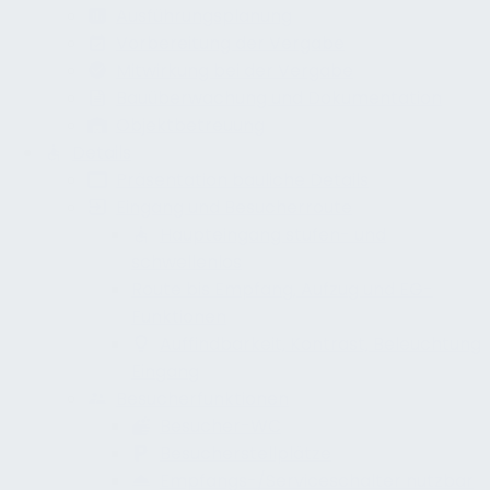
Ausführungsplanung
Vorbereitung der Vergabe
Mitwirkung bei der Vergabe
Bauüberwachung und Dokumentation
Objektbetreuung
Details
Präsentation bauliche Details
Eingang und Besucherroute
Haupteingang stufen- und
schwellenlos
Route bis Empfang, Aufzug und EG-
Funktionen
Auffindbarkeit, Kontrast, Beleuchtung
Eingang
Besucherfunktionen
Besucher-WC
Besucherstellplätze
Empfangs-/Serviceschalter nutzbar