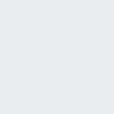
Zwei-Sinne-Sicherheitskennzeichnung
Barrierearme Flucht- und
Rettungspläne
Kontraste an Türen, Handläufen,
Hindernissen
Bodenindikatoren nur an
Schlüsselpunkten
Alarmierung und Brandmeldung
Zwei-Sinne-Alarmierung in allen
relevanten Räumen
Optische Alarmierung auch in WCs,
Einzelräumen, Nebenräumen
Bedienbare Handfeuermelder,
verständlicher Notruf
Normgerechte optische Signalgeber
Brandmelde-/Alarmierungskonzept
mit Betrieb und Instandhaltung
Flucht, Rettung und Evakuierung