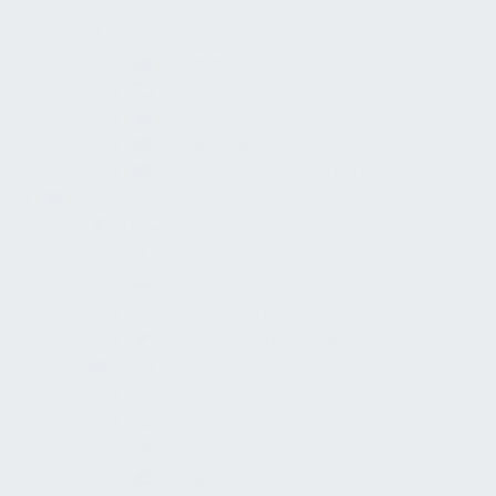
Erfahrungen
Glossar
Fachmessen
Fachzeitschriften
Marktübersicht
Verbände
Ausbildung - Weiterbildung
Lösungen
Allgemeine Anforderungen
Ausführungsplanung
Brandschutz
Gefährdungsbeurteilung
Leistungsphase 5 der HOAI
Funktionsbereiche
Eingänge
Foyers und Korridore
Fluchtwege
Arbeitsplatz