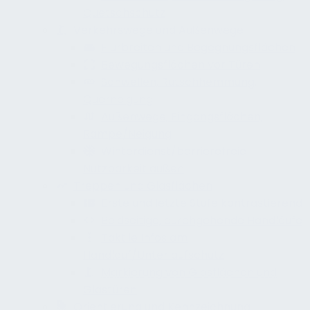
Quetschschutz
Verkehrswege und Außenwege
Flurbreiten und Begegnungsflächen
Bewegungsflächen vor Türen
Schwellen, Rutschhemmung,
Querneigung
Außenwege, Eingangsflächen,
Rampe/Neigung
Winterdienst/barrierefreie
Nutzbarkeit außen
Treppen und Glasflächen
Erste und letzte Stufe kontrastierend
Beidseitige, durchgehende Handläufe
Taktile Infos am
Handlauf/Unterlaufschutz
Markierung von Glasflächen und
Glastüren
Orientierung und Kennzeichnung