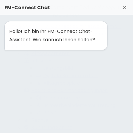
FM-Solutionmaker: Gemeinsam Facility Management
FM-Connect Chat
neu denken
Hallo! Ich bin Ihr FM-Connect Chat-
Navigation ausblenden
Navigation einblenden
Assistent. Wie kann ich Ihnen helfen?
Grundlagen
Alltagsbarrieren
Inklusion
Leistungsbild
Digitale Barrierefreiheit
Alltagsbeispiele
Rechtliche Rahmenbedingungen
Mitbestimmung
Schwerbehindertenvertretung
BITV 2.0
Rechte
Kultur und Schutz