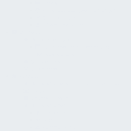
Hotels
Kinderbetreuungseinrichtungen
Sportzentrum
Öffentliche Bäder
Strategie
Betriebsgebäude
Kurzpräsentation Bewertung
Betriebsgebäude
Service Desk
Stakeholder
Konzept
Barrierefreiheits- und Inklusionskonzept
Inklusion
Universal Design
Barrierefreiheit
Körperlich
Digital
Kommunikation