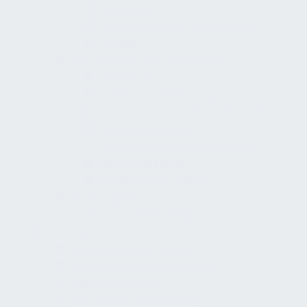
Lehrreich
Unterstützende Technologie
Trends
Inklusion und Barrierefreiheit
Umweltschutz
Politik und Beteiligung
Sport, Kultur und Wissenschaft
Intersektionalität
Altersgerechte Wohnwelten
Notfallvorsorge
Medizinischer Dienst
Dokumente
Schrankenanlagen
Planung
Grundlagenermittlung
Vorplanung und Konzeption
Entwurfsplanung
Genehmigungsplanung