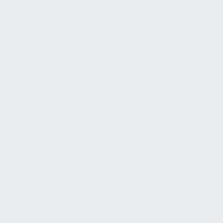
Alltagsbarrieren erkennen und Zugänglichkeit
verbessern
Alltagsbarrieren entstehen in Gebäuden,
Verkehrswegen, Informationsangeboten und
digitalen Anwendungen. Sie beeinträchtigen die
selbstständige Nutzung von Einrichtungen und die
gleichberechtigte Teilhabe am gesellschaftlichen
Leben. Die Analyse typischer Hindernisse schafft
Transparenz über bestehende Einschränkungen
und unterstützt die Entwicklung barrierefreier,
nutzerorientierter und funktionaler Umgebungen
für unterschiedliche Personengruppen.