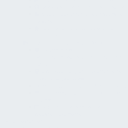
Selektive HEPA-/Pollenfilter-Lösungen
Möbel/Fußstützen für kleinwüchsige
Personen
Leichte Sprache, Symbole, klare
Kommunikation
Governance, Digitales und Betrieb
Inkludierende
Gefährdungsbeurteilung mit baulichem
Cut-off
SBV-Beteiligung und dokumentierter
Entscheidungsprozess
Wartung/Prüfung von BMA und Aufzug
Unterweisung und wiederkehrende
Übungen
Digitale Barrierefreiheit der
Website/Dokumente
Leistungen