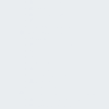
Einzelhandelsflächen
Essbereiche
Bäder und Duschen
Toiletten
Umkleidebereiche
Funktionselemente
Wege
Parkplatz für Autos
Rampen
Treppen
Aufzüge
Türen und Tore
Fenster und Oberlichter
Serviceschaltern
Oberflächen
Einrichtungen zur öffentlichen Nutzung
Öffentliche Versammlung
Ausstellungsräume