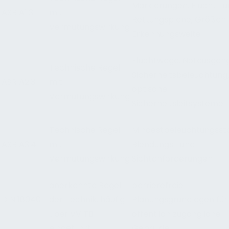
Markierungen, Flucht- 
ASR A1.3
mit
Rettungspläne, Größen
Vermutungswirkung
Erkennungsweite
Fluchtwege, Notausgäng
Technische Regel
Sicherheitsbeleuchtung,
ASR A2.3
mit
optische
Vermutungswirkung
Sicherheitsleitsysteme
Technische Regel
Mindestbeleuchtungsst
ASR A3.4
mit
Blendungs- und
Vermutungswirkung
Sichtanforderungen
anerkannte Regel
barrierefreie
DIN 18040-
der Technik, häufig
Planungsgrundlagen für
1
über VV TB
öffentlich zugängliche
eingeführt
Gebäude