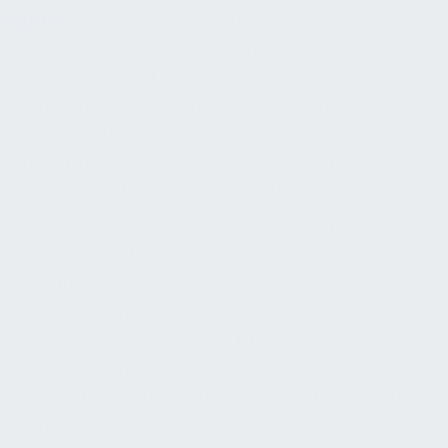
wichtig:
ASR V3a.2 (barrierefreie Gestaltung von
Arbeitsstätten), ASR A1.3 (Sicherheits- und
Gesundheitsschutzkennzeichnung), ASR A2.3
(Fluchtwege und Notausgänge, Flucht- und
Rettungsplan) und ASR A3.4 (Beleuchtung und
Sichtverbindung). Zusammen bilden sie faktisch das
Kernregelwerk für betriebliche Gebäude.
Im Bauordnungsrecht ist DIN 18040-1 das anerkannte
Regelwerk für öffentlich zugängliche Gebäude; die
Bundesfachstelle Barrierefreiheit weist zugleich darauf
hin, dass die Norm auch für nicht öffentlich zugängliche
Gebäude angewandt werden kann. In den Technischen
Baubestimmungen wird die Einführung der DIN 18040-1
auf die baulichen Anlagen oder Teile baulicher Anlagen
bezogen, die nach § 50 Abs. 2 MBO barrierefrei sein