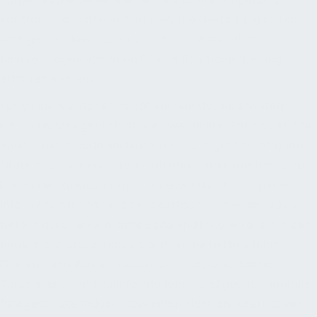
kontrastreich differenziert sein. Die Gestaltung soll so
weit gehen, dass auch Menschen mit visuellem
Restvermögen von etwa 0,1 eine Raumorientierung
erhalten können.
Für blinde Menschen reicht ein rein visuelles System
nicht aus. Maßgeblich ist das Zwei-Sinne-Prinzip der ASR
V3a.2. Taktile Bodenindikatoren sind in großen, offenen
Situationen sinnvoll, brauchen aber nahezu immer eine
Erst- oder Zusatzinformation, etwa durch Tastpläne,
Informationsschalter oder akustische Hinweise; DGUV
betont ausdrücklich, dass Bodenindikatoren allein in der
Regel nicht präzise sagen, wohin eine Leitlinie führt.
Deshalb sind Bodenindikatoren, Tastpläne, taktile
Türschilder, Handlaufinformationen und gegebenenfalls
funkgestützte Indoor-Navigation nicht als Alternativen,