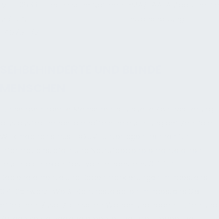
VDE 0833-
technische Normen
BMA/SAA, Aufbau, Betrie
2 / DIN
Instandhaltung
14675-1/2
SEHBEHINDERTE UND BLINDE
MENSCHEN
Für sehbehinderte Menschen ist visuelle Kontrastierung
plus ausreichende, blendfreie Beleuchtung der zentrale
Wirkmechanismus. DGUV-Unterlagen nennen für
Informationstafeln und Notrufbedienelemente einen
Leuchtdichtekontrast von mindestens 0,7, für
Bedienelemente und Bodenmarkierungen mindestens
0,4; Schwarz-Weiß-Kontraste sollen mindestens 0,8
erreichen. Zusätzlich sollen Wände und Böden, Türen und
Zargen sowie Bedienelemente und ihre Umgebung