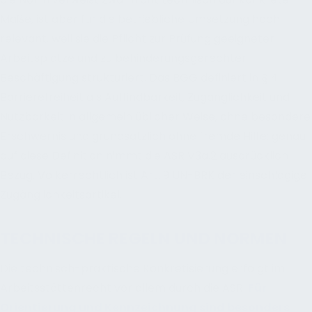
Maße, ist aber für die betriebliche Umsetzung hoch
relevant, weil sie die Pflicht zur Prüfung geeigneter
Arbeitsplätze und zu behinderungsgerechter
Beschäftigung strukturiert. Das BGG definiert in § 4
Barrierefreiheit als Auffindbarkeit, Zugänglichkeit und
Nutzbarkeit in allgemein üblicher Weise, ohne besondere
Erschwernis und grundsätzlich ohne fremde Hilfe; genau
auf diese Definition nimmt die ASR V3a.2 ausdrücklich
Bezug. Völkerrechtlich ist Art. 9 UN-BRK der einschlägige
Zugänglichkeitsartikel.
TECHNISCHE REGELN UND NORMEN
Die technisch-praktische Konkretisierung erfolgt im
Arbeitsstättenrecht vor allem durch die ASR.
Für
Orientierung und Kennzeichnung sind besonders