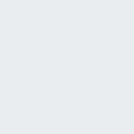
DIN EN 81-
technische Norm
barrierefreie Aufzüge
70
DIN EN ISO
Sicherheitszeichen / Fl
7010 / DIN
technische Normen
und Rettungspläne
ISO 23601
DIN EN 1838
Not- und
/ DIN EN
technische Normen
Sicherheitsbeleuchtung,
50172 VDE
Prüfung und Wartung
0108-100
DIN EN 54-
23 / DIN
visuelle Brandalarmieru