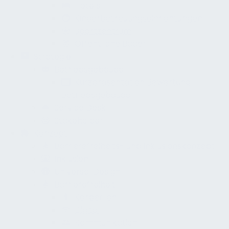
Hotels
Kinderbetreuungseinrichtungen
Sportzentrum
Öffentliche Bäder
Strategie
Betriebsgebäude
Kurzpräsentation Bewertung
Betriebsgebäude
Service Desk
Stakeholder
Konzept
Barrierefreiheits- und Inklusionskonzept
Inklusion
Universal Design
Barrierefreiheit
Körperlich
Digital
Kommunikation