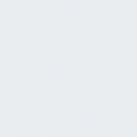
Zwei-Sinne-Sicherheitskennzeichnung
Barrierearme Flucht- und
Rettungspläne
Kontraste an Türen, Handläufen,
Hindernissen
Bodenindikatoren nur an
Schlüsselpunkten
Alarmierung und Brandmeldung
Zwei-Sinne-Alarmierung in allen
relevanten Räumen
Optische Alarmierung auch in WCs,
Einzelräumen, Nebenräumen
Bedienbare Handfeuermelder,
verständlicher Notruf
Normgerechte optische Signalgeber
Brandmelde-/Alarmierungskonzept
mit Betrieb und Instandhaltung
Flucht, Rettung und Evakuierung