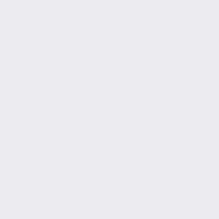
Ausführungsplanung
Vorbereitung der Vergabe
Mitwirkung bei der Vergabe
Bauüberwachung und Dokumentation
Objektbetreuung
Details
Präsentation bauliche Details
Eingang und Besucherroute
Haupteingang stufen- und
schwellenlos
Route bis Empfang, Aufzug und EG-
Funktionen
Auffindbarkeit, Kontrast, Beleuchtung
Eingang
Besucherfunktionen
Besucher-WC
Besucherstellplätze
Empfangs-/Serviceschalter nutzbar