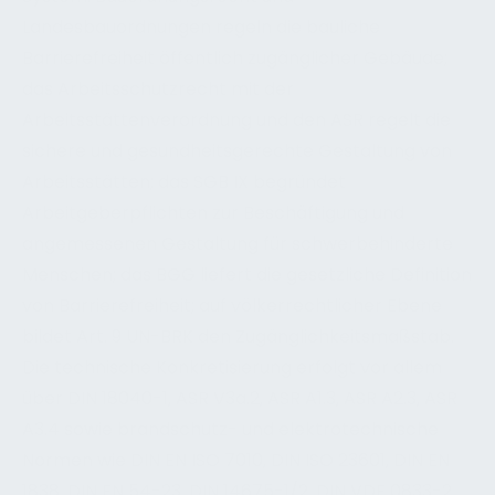
Landesbauordnungen regeln die bauliche
Barrierefreiheit öffentlich zugänglicher Gebäude;
das Arbeitsschutzrecht mit der
Arbeitsstättenverordnung und den ASR regelt die
sichere und gesundheitsgerechte Gestaltung von
Arbeitsstätten; das SGB IX begründet
Arbeitgeberpflichten zur Beschäftigung und
angemessenen Gestaltung für schwerbehinderte
Menschen; das BGG liefert die gesetzliche Definition
von Barrierefreiheit; auf völkerrechtlicher Ebene
bildet Art. 9 UN-BRK den Zugänglichkeitsmaßstab.
Die technische Konkretisierung erfolgt vor allem
über DIN 18040-1, ASR V3a.2, ASR A1.3, ASR A2.3, ASR
A3.4 sowie brandschutz- und elektrotechnische
Normen wie DIN EN ISO 7010, DIN ISO 23601, DIN EN
1838, DIN EN 54-23, DIN 14675-1/2, DIN VDE 0833-2