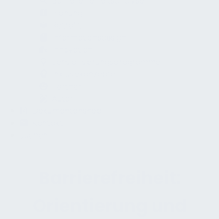
Barrierefreiheitsanalyse
Planung
Retrofit
Informationsdesign
Innovation
Sensibilisierungsprogramme
Inklusivkonzepte
Partner
Autor
Dokumentenshop
Kontakt
Suchen
Barrierefreiheit:
Orientierung und