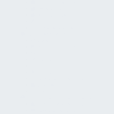
Einzelhandelsflächen
Essbereiche
Bäder und Duschen
Toiletten
Umkleidebereiche
Funktionselemente
Wege
Parkplatz für Autos
Rampen
Treppen
Aufzüge
Türen und Tore
Fenster und Oberlichter
Serviceschaltern
Oberflächen
Einrichtungen zur öffentlichen Nutzung
Öffentliche Versammlung
Ausstellungsräume