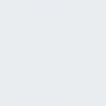
Lehrreich
Unterstützende Technologie
Trends
Inklusion und Barrierefreiheit
Umweltschutz
Politik und Beteiligung
Sport, Kultur und Wissenschaft
Intersektionalität
Altersgerechte Wohnwelten
Notfallvorsorge
Medizinischer Dienst
Dokumente
Schrankenanlagen
Planung
Grundlagenermittlung
Vorplanung und Konzeption
Entwurfsplanung
Genehmigungsplanung