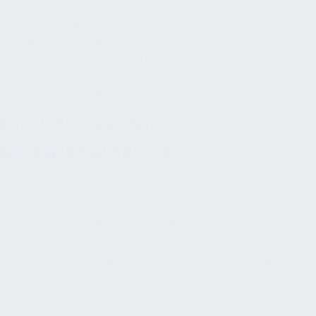
Planungs- und Gestaltungsanforderungen
Gebäudetypen und Schnittstellen zu Brandschutz
und Fluchtwegen
Planung, Prüfung, Betrieb und Kosten
Kompakte Checklisten für Planer
Offene Fragen und Grenzen
RECHTSLOGIK UND
BINDUNGSWIRKUNG
Für betriebliche Gebäude ist zunächst zwischen
öffentlich zugänglichen und nicht öffentlich
zugänglichen Bereichen zu unterscheiden. Nach § 50
MBO müssen öffentlich zugängliche bauliche Anlagen in
den dem allgemeinen Besucher- und Benutzerverkehr
dienenden Teilen barrierefrei sein; ausdrücklich genannt
werden unter anderem Einrichtungen des