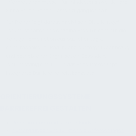
Informationen müssen für mindestens zwei der drei
Sinne Hören, Sehen, Tasten zugänglich sein.
Für Planer folgt daraus analytisch: Die „richtige“
Lösung ist selten das einzelne Produkt, sondern die
richtige Kombination aus baulicher Logik,
signaltechnischer Redundanz, Nutzergruppenbezug
und betrieblicher Organisation. Besonders
leistungsfähig sind früh in das Entwurfskonzept
integrierte Barrierefreiheitskonzepte.
ORIENTIERUNGSSYSTEME
BARRIEREFREI GESTALTEN
Rechtsrahmen und Normenlandschaft
Nutzergruppen und funktionale Anforderungen