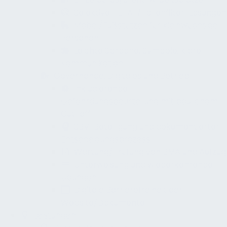
Selektive HEPA-/Pollenfilter-Lösungen
Möbel/Fußstützen für kleinwüchsige
Personen
Leichte Sprache, Symbole, klare
Kommunikation
Governance, Digitales und Betrieb
Inkludierende
Gefährdungsbeurteilung mit baulichem
Cut-off
SBV-Beteiligung und dokumentierter
Entscheidungsprozess
Wartung/Prüfung von BMA und Aufzug
Unterweisung und wiederkehrende
Übungen
Digitale Barrierefreiheit der
Website/Dokumente
Leistungen