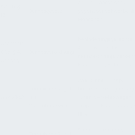
Arbeitgeberpflichten
SGB IX §
Bundesgesetz
gegenüber schwerbehi
164
Menschen
behinderungsgerechte
ArbStättV
Arbeitsstätte, Instandha
§ 3a, § 4,
Bundesverordnung
Kennzeichnung, Verkeh
Anhang
Fluchtwege, Beleuchtun
Zwei-Sinne-Prinzip,
Technische Regel
barrierefreie Ergänzung
ASR V3a.2
mit
Türen, Verkehrswegen,
Vermutungswirkung
Treppen, Fluchtwegen, 
Hilfe
Sicherheitszeichen,
Technische Regel