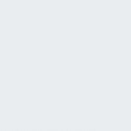
verstellte Haupterschließung.
Für kognitiv beeinträchtigte Menschen ist vor allem
Komplexitätsreduktion wichtig. DGUV-Leittexte zu
Leitsystemen empfehlen klare Begriffe, Groß-Klein-
Schreibung, horizontale Beschriftung, reduzierte Syntax
und schlichte semantische Strukturen. Die V3a.2 nennt
für sicherheitsrelevante Informationen ausdrücklich
Leichte Sprache als Beispiel verständlicher Übermittlung.
Außerdem sollten irritierende Bodenmuster, überladene
Farbwelten, unnötig wechselnde Symbolsysteme und
widersprüchliche Farbcodes vermieden werden. DGUV
warnt in Checklisten ausdrücklich vor Wellen- oder
Schachbrettmustern, die die Orientierung erschweren
können.
VISUELLE INFORMATION UND