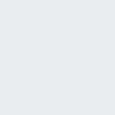
Alarmierungseinrichtungen nach dem Zwei-Sinne-
Prinzip mit akustischer, visueller und gegebenenfalls
zusätzlicher Vibrationssignalisierung.
Zur Verständlichkeit im Regelbetrieb sind gute
Raumakustik und Hörunterstützungssysteme wesentlich.
DGUV nennt FM-, Infrarot- und Induktionsanlagen
ausdrücklich als technische Hilfen. Bei
Türkommunikationsanlagen und Videosprechstellen
empfiehlt DGUV eine
sprach-/umgebungsgeräuschbezogene Differenz von
mindestens 10 dB; für Aufzugsansagen hat sich ein
akustischer Signalpegelbereich von etwa 35 bis 65 dB(A)
bewährt. In Bildungseinrichtungen, Besprechungsräumen
und Versammlungsstätten ist deshalb nicht nur die
Alarmierung, sondern auch die Hörsamkeit Teil des
barrierefreien Orientierungssystems.