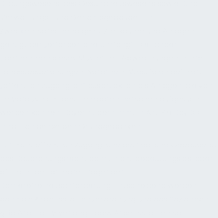
Bildungswesens, des Gesundheitswesens sowie Büro-,
Verwaltungs- und Gerichtsgebäude. Für
zweckentsprechend genutzte Räume und Anlagen
genügt der „erforderliche Umfang“. Die Länder
übernehmen dieses Muster mit Abweichungen in ihre
Landesbauordnungen; Nordrhein-Westfalen definiert
„öffentlich zugänglich“ ausdrücklich als Anlagen, die von
im Voraus nicht bestimmbaren Personen aufgesucht
werden können. Bayern übernimmt in Art. 48 BayBO
inhaltlich denselben Grundgedanken.
Für nicht öffentlich zugängliche betriebliche Gebäude ist
das Bauordnungsrecht damit nicht bedeutungslos, aber
oft nicht der primäre Träger der
Barrierefreiheitsanforderung. Entscheidend werden
dann die Arbeitsstättenverordnung und das Sozialrecht.
§ 3a ArbStättV verlangt, dass Arbeitsstätten so