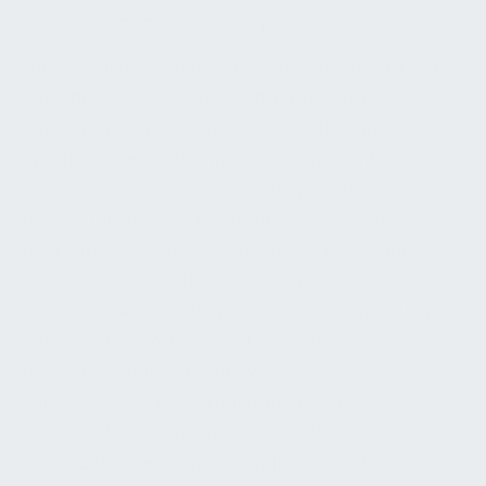
und DIN EN 50172/VDE 0108-100.
Für die Planung in betrieblichen Gebäuden ist der
entscheidende Praxisbefund: Barrierefreiheit
funktioniert nur als konsistentes Mehr-Sinne-
System. Einzelmaßnahmen ohne Systembezug
erzeugen häufig Fehlorientierung. Taktile
Leitstreifen ohne Zielinformation helfen Blinden nur
begrenzt; visuell kontrastreiche Schilder ohne
blendfreie Beleuchtung verlieren Wirkung;
akustische Alarmierung ohne visuelle Ergänzung
benachteiligt hörbehinderte Beschäftigte;
rampen- und liftgerechte Wege ohne
verständliche Fluchtorganisation bleiben im
Gefahrenfall unzureichend. Die ASR V3a.2 formuliert
deshalb das Zwei-Sinne-Prinzip ausdrücklich: