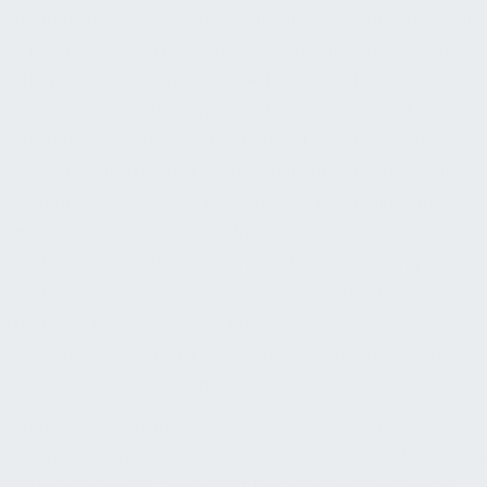
eingerichtet und betrieben werden, dass Gefährdungen
vermieden und verbleibende Gefährdungen möglichst
gering gehalten werden; dabei hat der Arbeitgeber
insbesondere die Belange von Beschäftigten mit
Behinderungen zu berücksichtigen. Hält er die vom
Ausschuss für Arbeitsstätten ermittelten und im GMBl
bekannt gemachten Arbeitsstättenregeln ein, kann er
davon ausgehen, die Verordnung zu erfüllen. § 4
ArbStättV verpflichtet zudem zur Instandhaltung und
unverzüglichen Mängelbeseitigung; der Anhang der
ArbStättV nennt ausdrücklich Kennzeichnung,
Verkehrswege, Türen, Fluchtwege, Beleuchtung und
Lärm als geregelte Themen.
Sozialrechtlich ergänzt § 164 SGB IX die Pflichten des
Arbeitgebers gegenüber schwerbehinderten Menschen;
die Norm verweist zwar nicht technisch auf konkrete