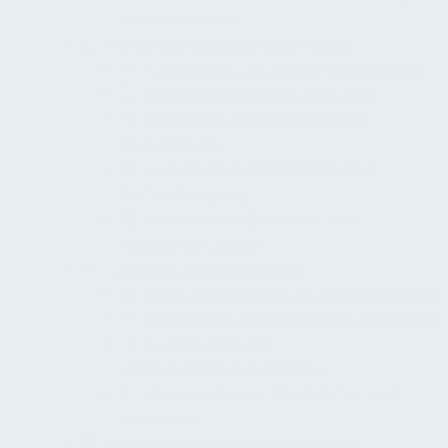
Quetschschutz
Verkehrswege und Außenwege
Flurbreiten und Begegnungsflächen
Bewegungsflächen vor Türen
Schwellen, Rutschhemmung,
Querneigung
Außenwege, Eingangsflächen,
Rampe/Neigung
Winterdienst/barrierefreie
Nutzbarkeit außen
Treppen und Glasflächen
Erste und letzte Stufe kontrastierend
Beidseitige, durchgehende Handläufe
Taktile Infos am
Handlauf/Unterlaufschutz
Markierung von Glasflächen und
Glastüren
Orientierung und Kennzeichnung