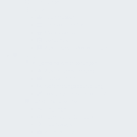
Erfahrungen
Glossar
Fachmessen
Fachzeitschriften
Marktübersicht
Verbände
Ausbildung - Weiterbildung
Lösungen
Allgemeine Anforderungen
Ausführungsplanung
Brandschutz
Gefährdungsbeurteilung
Leistungsphase 5 der HOAI
Funktionsbereiche
Eingänge
Foyers und Korridore
Fluchtwege
Arbeitsplatz