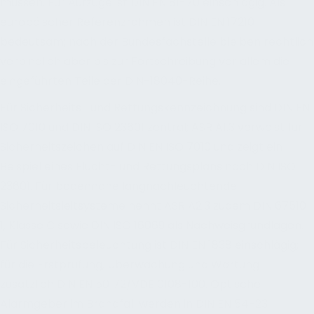
müssen. Für Aufzüge ist DIN EN 81-70 einschlägig. Als
europäischer Referenzrahmen ist DIN EN 17210
bedeutsam; nach der Bundesfachstelle bleiben rechtlich
verbindlich aber bis zur Fortschreibung vor allem die
eingeführten Teile der DIN-18040-Reihe.
Für Sicherheits- und Rettungskennzeichnung sind DIN EN
ISO 7010 und DIN ISO 23601 zentral; ASR A1.3 verweist für
Sicherheitszeichen auf DIN EN ISO 7010 und zeigt ein
Beispiel eines Flucht- und Rettungsplans nach DIN ISO
23601. Für bodennahe langnachleuchtende
Sicherheitsleitsysteme nennt ASR A2.3 zudem DIN 67510-
1, Klasse C sowie DIN ISO 16069 als Nachweisgrundlagen.
Für Sicherheitsbeleuchtung ist DIN EN 1838 einschlägig;
für die Erstprüfung, Überwachung und Wartung
zusätzlich DIN EN 50172/VDE 0108-100. Optische
Alarmgeber im Brandfall werden in DIN EN 54-23