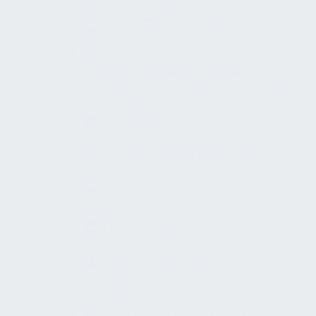
Breiten und Türflächen im Fluchtweg
Patenschaften/Assistenzkonzept
Sichere Bereiche/gesicherte
Sammel- oder Zwischenlösung
Übungen, Tests und Nachbereitung
Sicherheitsbeleuchtung
Erste Hilfe
Arbeitsplatz und Sozialbereiche
Bedienelemente am konkreten
Arbeitsplatz
Pantries, Wasserspender, Kaffee,
Kantine
Feuerlöscher und Verbandkästen
erreichbar
Pausen-, Liege- und
Rückzugsoptionen
Individuelle Zusatzbedarfe
Einzelbüros/Silent-Arbeitsplätze