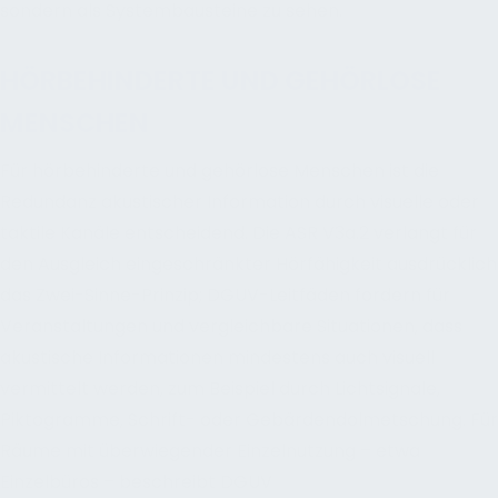
sondern als Systembausteine zu sehen.
HÖRBEHINDERTE UND GEHÖRLOSE
MENSCHEN
Für hörbehinderte und gehörlose Menschen ist die
Redundanz akustischer Information durch visuelle oder
taktile Kanäle entscheidend. Die ASR V3a.2 verlangt für
den Ausgleich eingeschränkter Hörfähigkeit ausdrücklich
das Zwei-Sinne-Prinzip; DGUV-Leitfäden fordern für
Veranstaltungen und vergleichbare Situationen, dass
akustische Informationen mindestens auch visuell
vermittelt werden, zum Beispiel durch Lichtsignale,
Piktogramme, Schrift- oder Gebärdendolmetschung. Für
Räume mit überwiegender Einzelnutzung – etwa
Einzelbüros – beschreibt DGUV