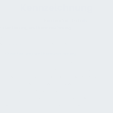
Kennzeichnung
Facility Management:
Barrierefrei
»
Details
»
Orientierung und Kennzeichnung
Orientierung und Kennzeichnung
Orientierung und Kennzeichnung sind im
barrierefreien betrieblichen Gebäude keine reine
„Beschilderungsfrage“, sondern ein sicherheits- und
teilhaberelevantes System aus Wegeführung,
Kontrast, Licht, Akustik, taktilen Informationen,
Fluchtwegorganisation und organisatorischen
Maßnahmen. Rechtlich entsteht ein Mehr-Ebenen-
System: Bauordnungsrecht und