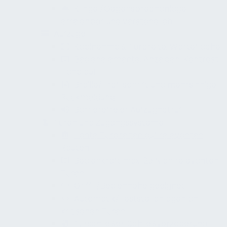
Klingel/Gegensprechanlage
erreichbar und verständlich
Aufzüge
Kabinenmaß, Türbreite, Wartefläche
Bedienelemente, Anzeigen, Kontrast,
Handlauf
Braille/Profilschrift und mehrsinnige
Rückmeldung
Barrierefreier Aufzugnotruf
Türen und Zugangssysteme
Lichte Türbreiten auf relevanten
Routen
Bedienkraft max. 25 N an relevanten
Türen
Griff-/Bedienhöhe geeignet
Automatik/Feststellanlagen an
kritischen Türen
Türschließer, Schließverzögerung,