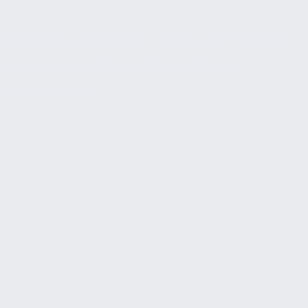
MOBILITÄTSEINGESCHRÄNKTE UND
KOGNITIV BEEINTRÄCHTIGTE
MENSCHEN
Für mobilitätseingeschränkte Menschen hängt
Orientierung untrennbar mit Erreichbarkeit zusammen.
Ein Weg ist funktional nicht orientierbar, wenn er zwar
gut ausgeschildert, aber nicht stufenlos, nicht breit
genug oder nicht mit dem Rollstuhl anfahrbar ist. Die ASR
V3a.2 und DGUV-Leitfäden verlangen daher anfahrbare
Bedienelemente, ausreichend große Bewegungsflächen,
stufenlose Erreichbarkeit, kontrastreiche und deutlich
erkennbare Türen sowie eine klare, nicht durch
Karusselltüren oder schwer bedienbare Anlagen