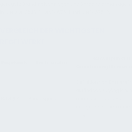
geregelt; Brandmeldeanlagen und Sprachalarmanlagen
in DIN VDE 0833-2, DIN 14675-1 und DIN 14675-2.
VERGLEICH DER WICHTIGSTEN
REGELWERKE
Schwerpunkt fü
Regelwerk
Rechtsnatur
Orientierung/Kennze
Definition von Barrierefr
auffindbar, zugänglich, 
BGG § 4
Bundesgesetz
ohne besondere Erschw
und grundsätzlich ohne
Hilfe