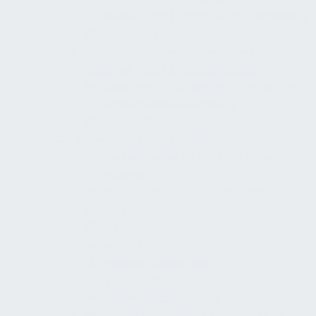
Breiten und Türflächen im Fluchtweg
Patenschaften/Assistenzkonzept
Sichere Bereiche/gesicherte
Sammel- oder Zwischenlösung
Übungen, Tests und Nachbereitung
Sicherheitsbeleuchtung
Erste Hilfe
Arbeitsplatz und Sozialbereiche
Bedienelemente am konkreten
Arbeitsplatz
Pantries, Wasserspender, Kaffee,
Kantine
Feuerlöscher und Verbandkästen
erreichbar
Pausen-, Liege- und
Rückzugsoptionen
Individuelle Zusatzbedarfe
Einzelbüros/Silent-Arbeitsplätze