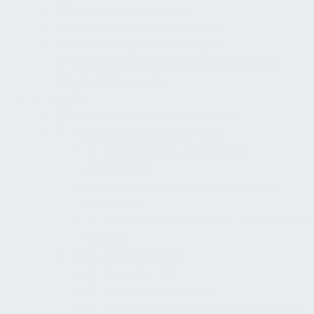
Ausführungsplanung
Vorbereitung der Vergabe
Mitwirkung bei der Vergabe
Bauüberwachung und Dokumentation
Objektbetreuung
Details
Präsentation bauliche Details
Eingang und Besucherroute
Haupteingang stufen- und
schwellenlos
Route bis Empfang, Aufzug und EG-
Funktionen
Auffindbarkeit, Kontrast, Beleuchtung
Eingang
Besucherfunktionen
Besucher-WC
Besucherstellplätze
Empfangs-/Serviceschalter nutzbar