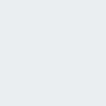
sowie die Anordnung derjenigen Bereiche, in denen
Anforderungen gelten. Der Bundes-Leitfaden
versteht das Konzept Barrierefreiheit als
fortzuschreibenden, überprüfbaren Nachweis über
den gesamten Planungsprozess hinweg.
Verantwortlichkeiten
:
Die Fachplanung
Barrierefreiheit prüft den Entwurf nicht nur
geometrisch, sondern auch funktional: Gibt es eine
stufenlose Wegebeziehung? Sind alternative
Nutzungswege gleichwertig? Ist das Zwei-Sinne-
Prinzip berücksichtigt? Sind öffentlich zugängliche
und Beschäftigtenbereiche sauber unterschieden?
Das Objektplanungsteam integriert die
Anforderungen in Grundrisse, Schnitte und
Raumprogramme. Das FM bewertet Reinigbarkeit,