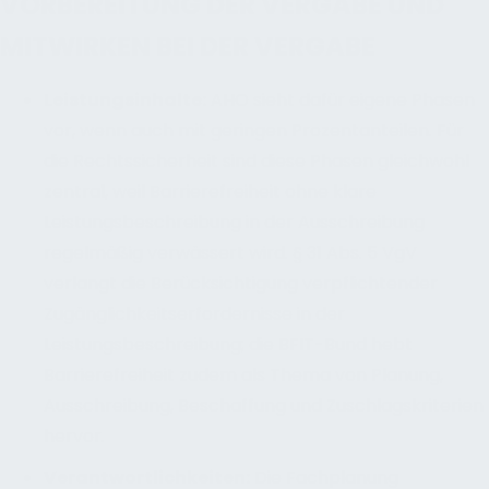
VORBEREITUNG DER VERGABE UND
MITWIRKEN BEI DER VERGABE
Leistungsinhalte
:
AHO sieht dafür eigene Phasen
vor, wenn auch mit geringen Prozentanteilen. Für
die Rechtssicherheit sind diese Phasen gleichwohl
zentral, weil Barrierefreiheit ohne klare
Leistungsbeschreibung in der Ausschreibung
regelmäßig verwässert wird. § 31 Abs. 5 VgV
verlangt die Berücksichtigung verpflichtender
Zugänglichkeitserfordernisse in der
Leistungsbeschreibung; die BFIT-Bund hebt
Barrierefreiheit zudem als Thema von Planung,
Ausschreibung, Beschaffung und Zuschlagskriterien
hervor.
Verantwortlichkeiten
:
Die Fachplanung