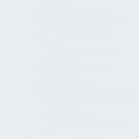
Quetschschutz
Verkehrswege und Außenwege
Flurbreiten und Begegnungsflächen
Bewegungsflächen vor Türen
Schwellen, Rutschhemmung,
Querneigung
Außenwege, Eingangsflächen,
Rampe/Neigung
Winterdienst/barrierefreie
Nutzbarkeit außen
Treppen und Glasflächen
Erste und letzte Stufe kontrastierend
Beidseitige, durchgehende Handläufe
Taktile Infos am
Handlauf/Unterlaufschutz
Markierung von Glasflächen und
Glastüren
Orientierung und Kennzeichnung