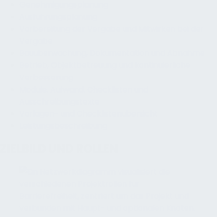
Genehmigungsplanung
Ausführungsplanung
Vorbereitung der Vergabe und Mitwirken bei der
Vergabe
Bauüberwachung, Dokumentation und Abnahme
Betrieb, Objektbetreuung und kontinuierliche
Verbesserung
Module, Aufwand, Checklisten und
Ausschreibungstexte
Vorlagen- und Checklistenübersicht
Leistungsbeschreibung
ZIELBILD UND ROLLEN