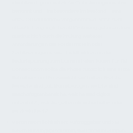
identifiziert, grundsätzliche Optimierungsansätze
benannt und – insbesondere im Bestand – eine
erste Ortsaufnahme vorgenommen. Nach dem
öffentlich zugänglichen AHO-Auszug gehören dazu
ausdrücklich auch die Prüfung weiterer
Anforderungen aus Fördermitteln oder
Zertifizierungen sowie das Mitwirken an der
Bedarfsplanung zum barrierefreien Bauen. Für FM-
Connect.com sollte die Phase zusätzlich eine erste
Betreiber- und Prozesssicht enthalten: Welche
Bereiche sind publikumsbezogen, welche sind
Beschäftigtenbereiche, welche sind digital
unterstützt, welche gelten als sicherheits- oder
servicekritisch?
Verantwortlichkeiten
:
Auftraggeber und FM
liefern Nutzungsprogramm, Bestandsunterlagen,