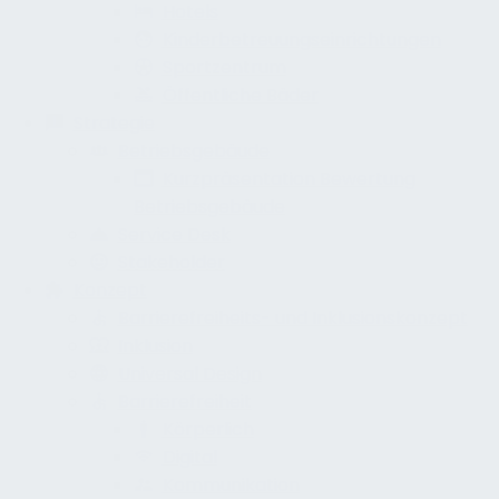
Hotels
Kinderbetreuungseinrichtungen
Sportzentrum
Öffentliche Bäder
Strategie
Betriebsgebäude
Kurzpräsentation Bewertung
Betriebsgebäude
Service Desk
Stakeholder
Konzept
Barrierefreiheits- und Inklusionskonzept
Inklusion
Universal Design
Barrierefreiheit
Körperlich
Digital
Kommunikation