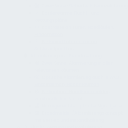
Zwei-Sinne-Sicherheitskennzeichnung
Barrierearme Flucht- und
Rettungspläne
Kontraste an Türen, Handläufen,
Hindernissen
Bodenindikatoren nur an
Schlüsselpunkten
Alarmierung und Brandmeldung
Zwei-Sinne-Alarmierung in allen
relevanten Räumen
Optische Alarmierung auch in WCs,
Einzelräumen, Nebenräumen
Bedienbare Handfeuermelder,
verständlicher Notruf
Normgerechte optische Signalgeber
Brandmelde-/Alarmierungskonzept
mit Betrieb und Instandhaltung
Flucht, Rettung und Evakuierung