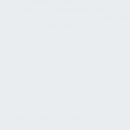
Wartungszugang, Austauschbarkeit von
Beschilderung, Betriebsorganisation und Service-
Desk-Logik. FM-Connect.com sollte hier besonders
seine Stärke in planungsbegleitendem FM
ausspielen, also den späteren Betrieb in der
Entwurfsphase mitsteuern.
Ergebnisse
:
Ergebnis ist ein Entwurfsbericht
Barrierefreiheit mit Planvermerken,
Schutzzielbegründungen, Abweichungsregister,
Risiken und offenen Punkten. Für komplexe
Sonderbauten sollte dieser Bericht bereits die
Grundlage des späteren Barrierefrei-Konzepts als
Bauvorlage bilden.
GENEHMIGUNGSPLANUNG