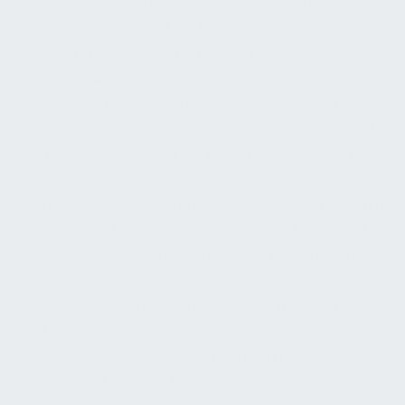
Zusatzbedarfe festzustellen, betroffene Bereiche
zu visualisieren und die Ergebnisse
zusammenzustellen. Optional nennt der AHO-
Auszug die Beratung zu Zertifizierung/Förderung
sowie die Bestandsanalyse mit Defizit- und
Maßnahmenkatalog. Für FM-Connect.com wird
Phase 2 konsequent als Nutzergruppen- und
Maßnahmenphase verstanden:
mobilitätseingeschränkte Personen, Menschen mit
Seh- oder Hörbehinderung, kognitiv beeinträchtigte
Nutzer, ältere Menschen, Kinder, Personen mit
Kinderwagen oder Gepäck sowie Beschäftigte mit
individuellen Arbeitsanforderungen. Diese breite
Nutzerorientierung entspricht auch der Zielsetzung
der DIN-18040-Reihe und den von DGUV
hervorgehobenen Personengruppen.