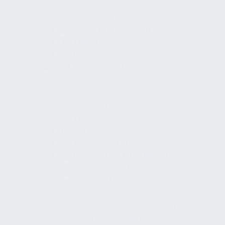
Einzelhandelsflächen
Essbereiche
Bäder und Duschen
Toiletten
Umkleidebereiche
Funktionselemente
Wege
Parkplatz für Autos
Rampen
Treppen
Aufzüge
Türen und Tore
Fenster und Oberlichter
Serviceschaltern
Oberflächen
Einrichtungen zur öffentlichen Nutzung
Öffentliche Versammlung
Ausstellungsräume