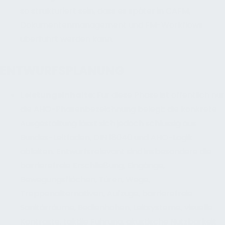
so strukturiert sein, dass es später in CAFM,
Dokumentenmanagement und FM-Workflows
überführt werden kann.
ENTWURFSPLANUNG
Leistungsinhalte
:
Für diese Phase ist öffentlich nur
die AHO-Phasenbezeichnung belegt; die konkrete
Ausgestaltung lässt sich jedoch schlüssig aus
Bundes-Leitfaden, DIN 18040 und AHO-Logik
ableiten. Entwurfsrelevant sind insbesondere die
barrierefreie Erschließung, Eingänge,
Bewegungsflächen, Türen, Wege,
Treppenalternativen, Aufzüge, barrierefreie
Sanitärräume, Bedienhöhen, Leitsysteme, visuelle
Kontraste, taktile Führung, akustische Nutzbarkeit