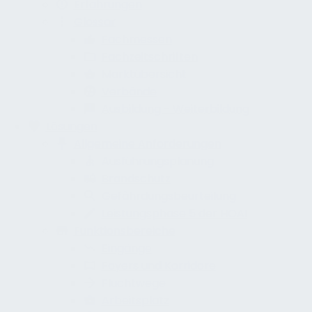
Erfahrungen
Glossar
Fachmessen
Fachzeitschriften
Marktübersicht
Verbände
Ausbildung - Weiterbildung
Lösungen
Allgemeine Anforderungen
Ausführungsplanung
Brandschutz
Gefährdungsbeurteilung
Leistungsphase 5 der HOAI
Funktionsbereiche
Eingänge
Foyers und Korridore
Fluchtwege
Arbeitsplatz