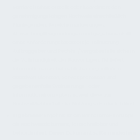
Barrierefreiheit erstellt oder koordiniert den
genehmigungsfähigen Nachweis einschließlich
Planlegenden, Bereichsmarkierungen,
Abweichungsbegründungen und gegebenenfalls
eines Anforderungskatasters je Teilnutzung.
Auftraggeber und Rechts-/Vergabestelle sichern
die Vollständigkeit der Bauvorlagen. FM liefert
Informationen zu betrieblicher Organisation,
assistiven Diensten, Serviceprozessen und
gegebenenfalls Evakuierungs- oder
Informationskonzepten, soweit diese zur
Nachvollziehbarkeit der Nutzung erforderlich sind.
Ergebnisse
:
Ergebnis ist ein Barrierefrei-Konzept
als Nachweisdokument, fortschreibbar und
behördenfest. Dieses Dokument sollte mindestens