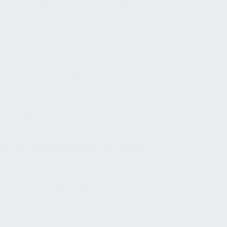
enthalten: Rechtsgrundlagenmatrix,
Nutzergruppen, Geltungsbereich, Raum- und
Wegekonzept, Sanitärräume, Leitsystem, Aufzüge,
visuelle und akustische Hilfen, digitale
Kontaktpunkte, Abweichungen, Kompensationen
und Prüfhinweise für Ausführung und Abnahme.
Dass Barrierefrei-Konzepte fortgeschrieben
werden und als Checkliste dienen, ist im Bundes-
Leitfaden ausdrücklich angelegt.
AUSFÜHRUNGSPLANUNG
Leistungsinhalte
:
In der Ausführungsplanung
werden die Schutzziele in konkrete Bauteil-, TGA-
und Ausstattungsdetails übersetzt. Typisch sind
Türdetails, Rampen- und Schwellenlösungen,