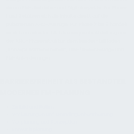
sie um FM-, Betriebs- und Digitalaspekte. Für Phase
1 und 2 stützen sich die Inhalte direkt auf die
publizierten AHO-Auszüge. Für Phase 3 bis 9 handelt
es sich um eine fachlich konsequente Ableitung aus
der AHO-Phasenstruktur, dem Bundes-Leitfaden
„Konzept Barrierefreiheit“, DIN-/Gesetzeslage und
FM-Anforderungen.
BARRIEREFREIHEIT ALS BESTANDTEIL
MODERNER FM-PLANUNG
Zielbild und Rollen
Vorleistungen und Grundlagenbearbeitung
Vorplanung und Konzeption
Entwurfsplanung