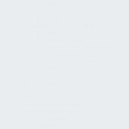
Lehrreich
Unterstützende Technologie
Trends
Inklusion und Barrierefreiheit
Umweltschutz
Politik und Beteiligung
Sport, Kultur und Wissenschaft
Intersektionalität
Altersgerechte Wohnwelten
Notfallvorsorge
Medizinischer Dienst
Dokumente
Schrankenanlagen
Planung
Grundlagenermittlung
Vorplanung und Konzeption
Entwurfsplanung
Genehmigungsplanung