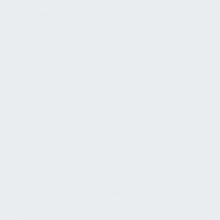
Rechtsgrundlagen, Objektgrenzen, Nutzergruppen-
Vermutung, Bestandsrisiken,
Genehmigungsrelevanz, Digital-Relevanz und
Vorschlag der späteren Prüfkriterien. Für
öffentliche Auftraggeber sollte dieser Steckbrief
bereits einen Vergabehinweis enthalten, welche
Anforderungen zwingend in Leistungsbeschreibung
und Zuschlagslogik abgebildet werden müssen.
VORPLANUNG UND KONZEPTION
Leistungsinhalte
:
Nach AHO sind in Phase 2 die
maßgeblichen Nutzergruppen und daraus
resultierenden Schutzziele zu identifizieren,
qualitative Bedarfe aus allgemeinen und
besonderen Regelwerken auszuwerten, individuelle