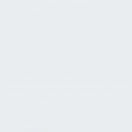
Der Auftraggeber definiert Projektziele, Nutzung,
Prioritäten, Budget, öffentliche Anforderungen und
Entscheidungspunkte. Die Fachplanung Barrierefreiheit
erarbeitet das Konzept, bewertet Nutzergruppen,
koordiniert Normen und Schnittstellen, formuliert
Ausschreibungstexte, prüft Ausführung und
dokumentiert Nachweise. Das Facility Management
bringt Betriebsanforderungen, Wartbarkeit,
Datenmodelle, Serviceprozesse und
Dokumentationslogik ein. Bei öffentlichen Auftraggebern
ist zusätzlich die Vergabe- und Rechtsstelle früh
einzubinden; bei digitalen Angeboten die IT-/UX-
Verantwortung.