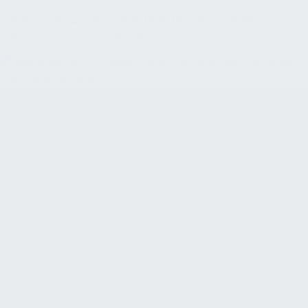
Facility Management:
Barrierefrei
»
Grundlagen
»
Inklusion
»
Leistungsbild
Planung der Barrierefreiheit
Die Planung der Barrierefreiheit ist eine
eigenständige, strukturierte Leistung zur Erstellung
von Barrierefrei-Konzepten. Wirksam wird das
Leistungsbild, wenn als Nachweis-, Koordinations-
und Dokumentationsprozess verstanden wird: von
der Bedarfsermittlung über Nutzergruppen,
Schutzziele, Entwurf, Genehmigung,
Ausführungsdetails, Vergabe und Bauüberwachung
bis hin zu Abnahme, Betriebsübergabe und
laufender Nachweisführung. FM-tauglich wird das