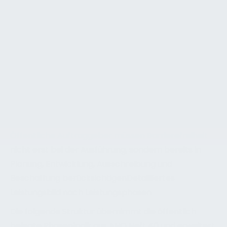
Leistungsbild dann, wenn Barrierefreiheit nicht mit
der Abnahme endet
Inhaltlich ruht das Leistungsbild auf vier Ebenen.
Erstens auf dem Menschenrechts- und
Gleichstellungsrahmen. Zweitens auf dem Bau- und
Arbeitsstättenrecht. Drittens auf den technischen
Regelwerken. Viertens auf dem digitalen
Rechtsrahmen.
Öffentliche Auftraggeber müssen Barrierefreiheit
nicht erst bei der Ausführung, sondern bereits in
Planung, Entwicklung, Ausschreibung und
Beschaffung berücksichtigenDetailliertes
Leistungsbild nach Leistungsphasen
Die folgende Struktur übernimmt die öffentlich
belegte Phasenlogik aus AHO Heft 40 und erweitert