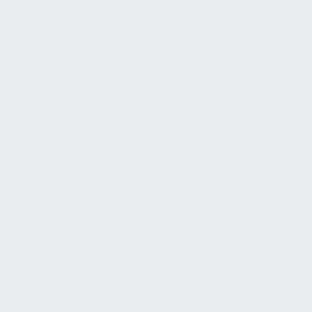
Betriebsprozesse, Zielgruppen und bekannte
Beschwerden oder Vorfälle. Die Fachplanung
Barrierefreiheit erstellt den Rechts- und
Normenscreening-Bericht, markiert unklare
Landesvorgaben und legt die Projektgrenzen des
Nachweises fest. Bei Bestandsbauten sollte bereits
hier entschieden werden, ob eine vollständige
Gebäudebewertung oder eine priorisierte
Bereichsbewertung erfolgt. Das ist besonders
wichtig, weil die Bundesfachstelle für
Bestandsgebäude mit 88 Kriterien arbeitet und
Maßnahmenpläne gerade aus der strukturierten
Erfassung ableitet.
Ergebnisse
:
Ergebnis dieser Phase ist ein
Projektsteckbrief Barrierefreiheit mit