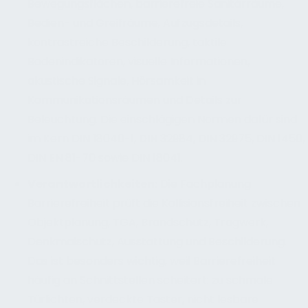
Bewegungsflächen, barrierefreie Sanitärräume,
Bedien- und Greifräume, Aufzugsdetails,
kontrastreiche Beschilderung, taktile
Bodenindikatoren, visuelle Informationen,
akustische Signale, Hörsamkeit in
Kommunikationsräumen und Details zur
Beleuchtung. Die einschlägigen Normen dafür sind
im Kern DIN 18040-1, DIN 32984, DIN 32975, DIN 1450,
DIN EN 81-70 sowie DIN 18041.
Verantwortlichkeiten
:
Die Fachplanung
Barrierefreiheit prüft die Kollisionsfreiheit zwischen
Objektplanung, TGA, Brandschutz, Tragwerk,
Denkmalschutz, Ausstattung und Beschilderung.
Das ist besonders wichtig, weil Barrierefreiheit
häufig an Schnittstellen scheitert: zu schmale
Türlichten, verdeckte Taster, nicht lesbare