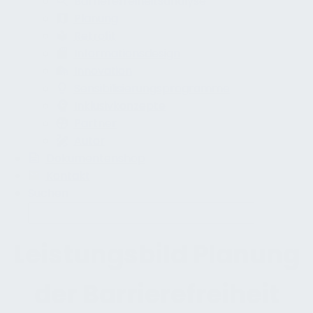
Barrierefreiheitsanalyse
Planung
Retrofit
Informationsdesign
Innovation
Sensibilisierungsprogramme
Inklusivkonzepte
Partner
Autor
Dokumentenshop
Kontakt
Suchen
Leistungsbild Planung
der Barrierefreiheit