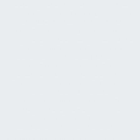
Leistungsinhalte
:
AHO weist eine eigene Phase
„Genehmigungsplanung“ aus und gewichtet sie in
der öffentlichen Kurzfassung mit dem höchsten
Prozentanteil. Das ist sachgerecht, weil im
Genehmigungsverfahren die Nachweisführung, die
Abgrenzung von Mindestanforderungen und
Zusatzanforderungen sowie die prüffähige
Dokumentation entscheidend sind. Mehrere
Bundesländer fordern bereits ein Barrierefrei-
Konzept oder einen förmlichen Nachweis im
Genehmigungsverfahren; die Bundesfachstelle
nennt hierzu sieben Länder, darunter Nordrhein-
Westfalen. Dort ist der Regelungsrahmen über
BauO, BauPrüfVO und technische
Baubestimmungen besonders klar sichtbar.
Verantwortlichkeiten
:
Die Fachplanung