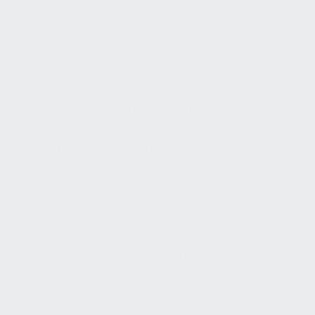
Beschriftung, unzureichende Kontraste, akustisch
ungeeignete Foyers oder fehlende Datenpunkte für
spätere Wartung. FM-Connect.com sollte diese
Phase zugleich zur Datenmodellierung für
BIM/CAFM nutzen, da das BIM-Portal des Bundes
Merkmale, AIA und Objektvorlagen in offenen
Datenformaten bereitstellt und FM-Connect.com
selbst Standardschnittstellen, CAD/BIM-Integration
und Lebenszyklusbezug hervorhebt.
Ergebnisse
:
Ergebnis ist eine ausführungsreife
Detaildokumentation Barrierefreiheit mit
Planmarkierungen, Musterdetails,
Produktanforderungen, Prüfpunkten und einem
Übergabe-Datenmodell für den Betrieb.