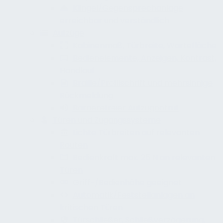
Klingel/Gegensprechanlage
erreichbar und verständlich
Aufzüge
Kabinenmaß, Türbreite, Wartefläche
Bedienelemente, Anzeigen, Kontrast,
Handlauf
Braille/Profilschrift und mehrsinnige
Rückmeldung
Barrierefreier Aufzugnotruf
Türen und Zugangssysteme
Lichte Türbreiten auf relevanten
Routen
Bedienkraft max. 25 N an relevanten
Türen
Griff-/Bedienhöhe geeignet
Automatik/Feststellanlagen an
kritischen Türen
Türschließer, Schließverzögerung,