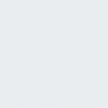
Selektive HEPA-/Pollenfilter-Lösungen
Möbel/Fußstützen für kleinwüchsige
Personen
Leichte Sprache, Symbole, klare
Kommunikation
Governance, Digitales und Betrieb
Inkludierende
Gefährdungsbeurteilung mit baulichem
Cut-off
SBV-Beteiligung und dokumentierter
Entscheidungsprozess
Wartung/Prüfung von BMA und Aufzug
Unterweisung und wiederkehrende
Übungen
Digitale Barrierefreiheit der
Website/Dokumente
Leistungen