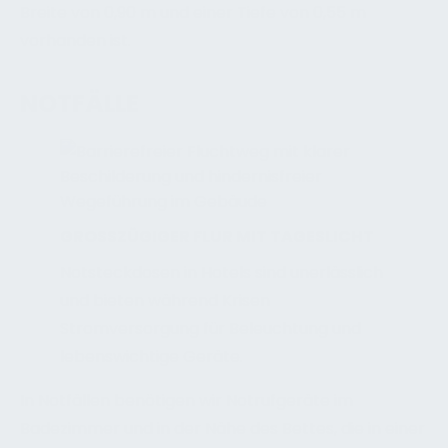
Breite von 0,90 m und einer Tiefe von 0,55 m
vorhanden ist.
NOTFÄLLE
GROSSZÜGIGER FLUR MIT TAGESLICHT
Notsteckdosen in Hotels sind unerlässlich
und bieten während Krisen
Stromversorgung für Beleuchtung und
lebenswichtige Geräte.
In Notfällen benötigen wir Notrufgeräte im
Badezimmer und in der Nähe des Bettes, die in einer