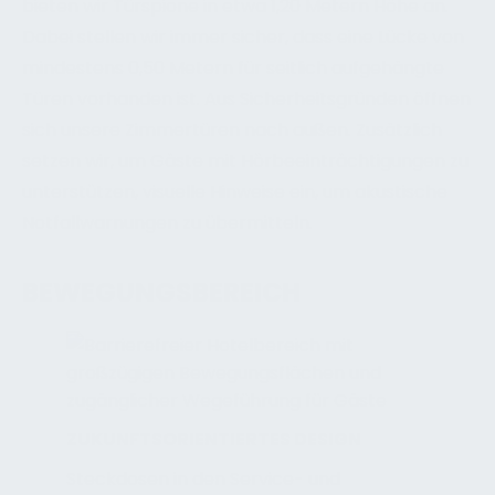
bieten wir Türspione in etwa 1,20 Metern Höhe an.
Dabei stellen wir immer sicher, dass eine Lücke von
mindestens 0,50 Metern für seitlich aufgehängte
Türen vorhanden ist. Aus Sicherheitsgründen öffnen
sich unsere Zimmertüren nach außen. Zusätzlich
setzen wir, um Gäste mit Hörbeeinträchtigungen zu
unterstützen, visuelle Hinweise ein, um akustische
Notfallwarnungen zu übermitteln.
BEWEGUNGSBEREICH
ZUKUNFTSORIENTIERTES DESIGN
Steckdosen in den Service- und