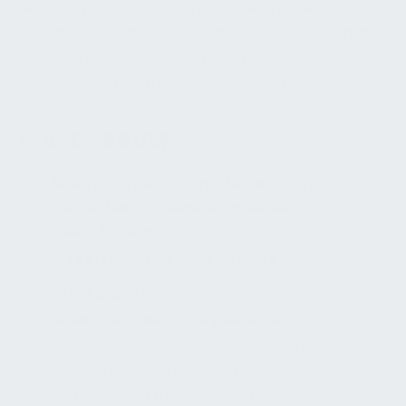
Höhe von maximal 0,20 m über dem Boden
angebracht sind. Diese Geräte müssen optisch gut
erkennbar sein. Wir ziehen auch die Verwendung
eines mobilen Notrufgeräts in Betracht.
WASCHRAUM
BARRIEREFREIES RESTAURANT
Steckdosen im Hotelbadezimmer
erleichtern die Körperpflege und
ermöglichen es den Gästen, elektrische
Geräte bequem während der
Vorbereitung zu verwenden.