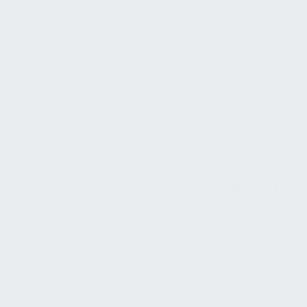
aus und berücksichtigen dabei unsere Gäste mit
Allergien. Wir bieten auch Annehmlichkeiten wie
Faxgeräte, Webcams und Fernseher mit Videotext,
um unseren hörgeschädigten Gästen gerecht zu
werden und sicherzustellen, dass sie sowohl
visuellen als auch auditiven Zugang zu
Informationen haben.
BARRIEREFREIE TÜRSTEUERUNG
UND SICHERHEITSMASSNAHMEN
Wir positionieren Steuerelemente für den
Türzugang, wie Schlüsselkarten, in einer Höhe von
0,85–1,05 Metern und sorgen dabei für klare visuelle
und taktile Kontraste. Zum Komfort von
Rollstuhlfahrern, Kindern und kleineren Personen