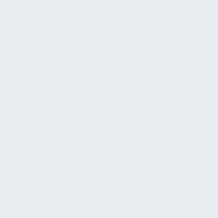
Rollstuhlfahrer, einschließlich Fußstützen, mit einer
Höhe von 0,30 m gegeben ist oder dass sie von der
Seite aus zugänglich sind. Wir integrieren
ausziehbare Funktionsteile und bieten alternativ
offene Regale und mobile Nachttische an. Darüber
hinaus beträgt der Freiraum unter unseren
Ablagefächern mindestens 0,40 m.
STECKDOSEN
Für unsere Steckdosen positionieren wir sie in einer
Höhe von mindestens 0,40 m bis maximal 0,85 m
vom fertigen Boden aus.
HOTELBETTEN