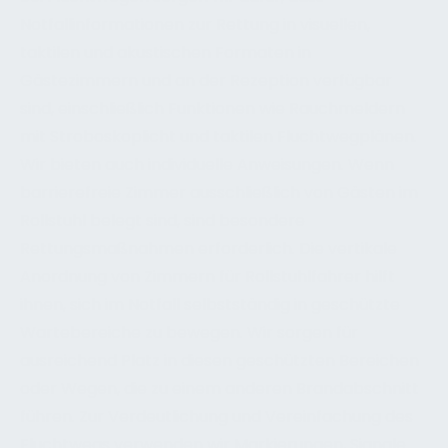
Notfallinformationen zur Rettung in visuellen,
taktilen und akustischen Formaten in
Gästezimmern und an der Rezeption verfügbar
sind, einschließlich Funktionen wie Rauchmeldern
mit Stroboskoplicht und taktilen Fluchtwegplänen.
Wir bieten auch individuelle Anweisungen. Wenn
barrierefreie Zimmer ausschließlich von Gästen im
Rollstuhl belegt sind, sind besondere
Rettungsmaßnahmen erforderlich. Die vertikale
Anordnung von Zimmern für Rollstuhlfahrer hilft
ihnen, sich im Notfall selbstständig in geschützte
Wartebereiche zu bewegen. Wir sorgen für
ausreichend Platz in diesen geschützten Bereichen
oder Wegen, die zu einem anderen Brandabschnitt
führen. Zur Verdeutlichung und Vereinfachung des
Fluchtwegs verwenden wir Markierungen, Signale