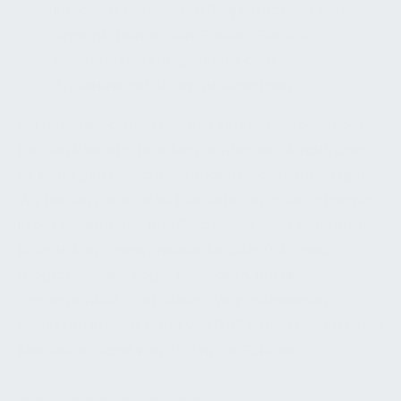
integriert sind, bieten Bequemlichkeit und
ermöglichen es den Gästen, Geräte
während des Entspannens oder
Arbeitens mit Strom zu versorgen.
Bei der Ausstattung unserer Zimmer, insbesondere
bei den Kleiderschränken, achten wir darauf, dass
es keine platzbeschränkenden Gegenstände gibt.
Wir bieten zusätzliche Kleiderhaken oder -stangen
in der Bedienhöhe und Reichweite einer Person im
Rollstuhl an. Einige unserer Möbelstücke sind
möglicherweise sogar beweglich, um die
Zugänglichkeit zu erhöhen. Wir positionieren
Stauraum in einer Höhe von 0,85 m und halten einen
Mindestabstand von 0,50 m zur Ecke ein.