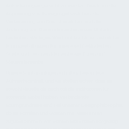
Anforderungen gerecht zu werden. Dies kann die
Anpassung von Bewegungsbereichen, die
Verfeinerung von Duschbereichen und die
Änderung von Steuerelementen sowie Möbeln
bedeuten. Wir legen Wert auf hochkontrastreiche
Raumgestaltungen für unsere sehbehinderten
Gäste und betonen Elemente wie Türen und
Steuerelemente.
Unsere Sanitäranlagen erhalten besondere
Aufmerksamkeit, und wir stellen sicher, dass sie
sowohl visuelle als auch taktile Indikatoren für
störende Möbel haben. Verbindende
Raumgrundrisse sind Teil unserer Designphilosophie,
da sie Familien und Gästen mit Assistenten
zugutekommen. Wir wählen Materialien sorgfältig