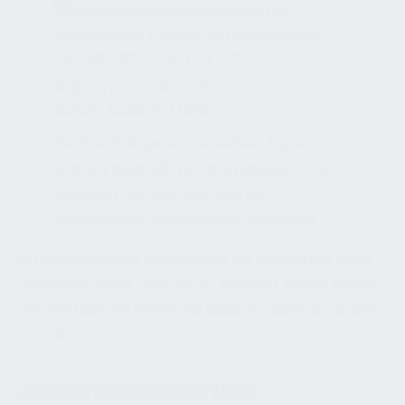
ROLLSTUHLGERECHTE
KUNSTAUSSTELLUNG
Die Steckdosen am Hotelbett bieten
Gästen zugängliche Stromquellen zum
Aufladen von Geräten und zur
Verwendung von Nachttischgeräten.
In unserem Hotel bevorzugen wir Betten mit einer
optimalen Höhe von 0,50 m. Darüber hinaus sehen
wir verstellbare Höhen für unsere Gäste als großen
Vorteil an.
ARBEITSBEREICHE UND