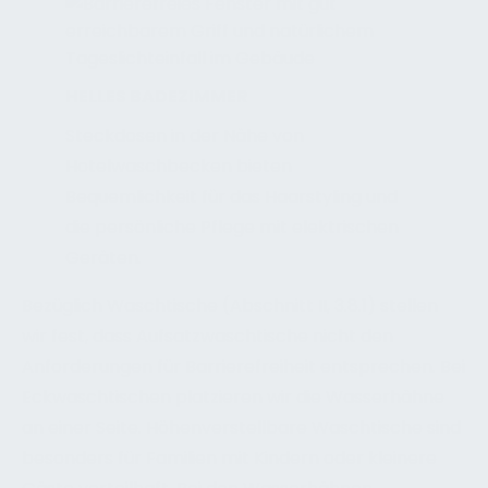
HELLES BADEZIMMER
Steckdosen in der Nähe von
Hotelwaschbecken bieten
Bequemlichkeit für das Haarstyling und
die persönliche Pflege mit elektrischen
Geräten.
Bezüglich Waschtische (Abschnitt II, 3.8.1) stellen
wir fest, dass Aufsatzwaschtische nicht den
Anforderungen für Barrierefreiheit entsprechen. Bei
Eckwaschtischen platzieren wir die Wasserhähne
an einer Seite. Höhenverstellbare Waschtische sind
besonders für Familien mit Kindern oder kleinere