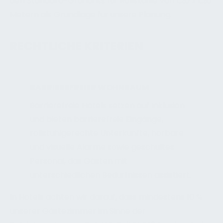
den Standard-Grundriss für Rollstühle von 1,20 x 1,20
Metern als Grundlage für unsere Planung.
RECHTLICHE KRITERIEN
BARRIEREFREIER WOHNRAUM
Barrierefreie Hotels setzen auf Inklusion
und bieten barrierefreie Eingänge,
rollstuhlgerechte Unterkünfte, hörbare
und visuelle Alarme sowie geschultes
Personal, das Gästen mit
unterschiedlichen Bedürfnissen assistiert.
In Hotels achten wir darauf, dass mindestens 10 %
unserer Gästezimmer im Sinne der