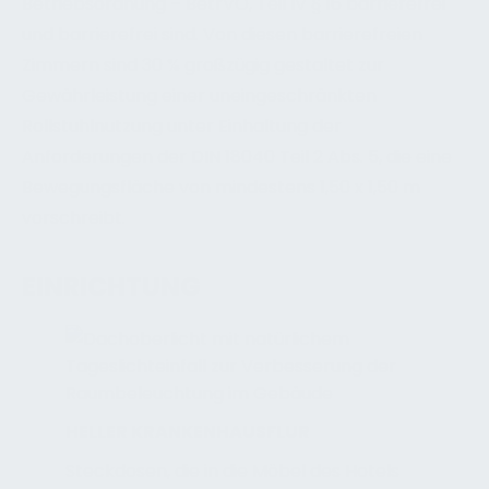
Betriebsordnung – BetrVO, Teil IV § 16 barrierefrei
und barrierefrei sind. Von diesen barrierefreien
Zimmern sind 30 % großzügig gestaltet zur
Gewährleistung einer uneingeschränkten
Rollstuhlnutzung unter Einhaltung der
Anforderungen der DIN 18040 Teil 2 Abs. 5, die eine
Bewegungsfläche von mindestens 1,50 x 1,50 m
vorschreibt.
EINRICHTUNG
HELLER KRANKENHAUSFLUR
Steckdosen, die in die Möbel des Hotels