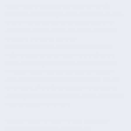
Bedürfnisse anzupassen und dabei sowohl die
baulichen Anforderungen eines Gebäudes als auch
unseren Kundenservice zu berücksichtigen. Für
zusätzliche Vorteile bieten wir vor Ort eine Reihe
tragbarer Geräte an, darunter
Duschhocker/Stühle, abnehmbare Haltegriffe,
Toilettensitzerhöhungen und Transferhilfen wie
Hebevorrichtungen für Betten und Badewannen.
Wir bieten auch Telefone mit visuellen Displays
oder einem zentralen Orientierungspunkt auf der
Zifferntaste „5“ an, die so konzipiert sind, dass sie
mit Hörgeräten kompatibel sind, die die eingebaute
Induktionsspule verwenden.
Darüber hinaus verfügen wir über akustische
Kommunikationsgeräte für Gäste mit