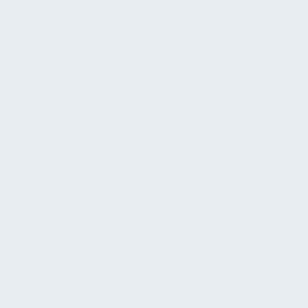
Assistenzbereichen von Hotels
unterstützen Geräte für effiziente
Abläufe und steigern die
Gästezufriedenheit.
Wir gestalten Räume gemäß den
Barrierefreiheitsstandards und gewährleisten einen
Bewegungsbereich von 1,50 x 1,50 Metern. Dieser
Bereich ist in Eingangsbereichen, neben Betten, vor
Fenstern und Schränken sowie in sanitären
Einrichtungen integriert. Um den Grundriss zu
optimieren, nutzen wir manchmal überlappende
Bewegungsbereiche. Obwohl einige unserer
barrierefreien Hotelzimmer aufgrund spezifischer
funktionaler Anforderungen möglicherweise
weniger Platz bieten, verwenden wir konsequent