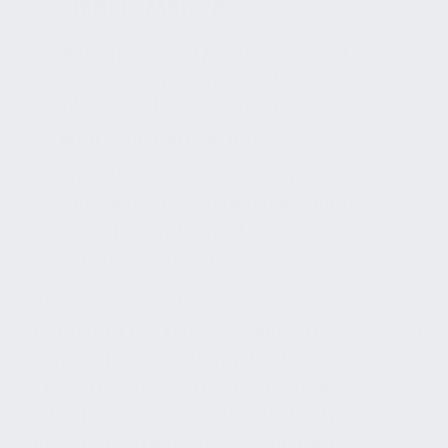
STEUERELEMENTE
WARTENDER ROLLSTUHL
In Hotels umfassen Steuerelemente
verschiedene wesentliche Elemente wie
Beleuchtung, Klima und
Sicherheitssysteme.
Bei unseren Bedienelementen legen wir Wert auf
eine einfache und intuitive Bedienung und platzieren
sie in einer Höhe von 0,85 m. Wir stellen sicher, dass
sie klar erkennbar sind und über auffällige,
kontrastreiche taktile und visuelle Merkmale
verfügen. Zusätzlich bieten wir kontrastreiche,