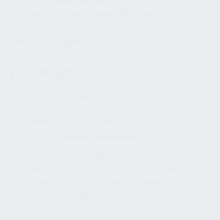
Gäste vorteilhaft. Bei den Wasserhähnen
verwenden wir Einhebelmischbatterien und
empfehlen dringend die Integration von
Temperaturreglern.
FLUCHTWEGE
NOTAUSGANG TREPPENHAUS
Steckdosen in Hotel Escape Rooms
liefern Strom für interaktive Rätsel und
thematische Geräte, um das immersive
Erlebnis zu steigern.
Bei Fluchtwegen sorgen wir dafür, dass