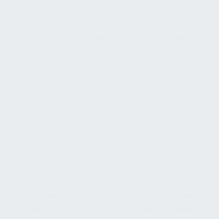
Hörbehinderungen, Faxgeräte und
Fernbedienungen mit eindeutigen Tastaturen, die
über starke Farbkontraste, große Größen und
taktile Eigenschaften verfügen. Wir sorgen für
Stellplätze für zusätzliche Rollstühle mit
Lademöglichkeiten. Wir stellen sicher, dass alle
wesentlichen Informationen, sei es zu
Funktionsbereichen, Bediensystemen, Fluchtwegen
oder Gastronomie, in schriftlicher Form,
Blindenschrift oder Tonaufzeichnung vorliegen.
AGB
Bildquellennachweis
Cookie-Einstellungen
Datenschutz
Datenschutzinformationsblatt