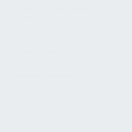
Zimmerzugänglichkeit,
Gemeinschaftsbereiche, Beschilderung und
Notfallverfahren ab, um die vollständige
Einhaltung der Hotelstandards sicherzustellen.
Mit unseren maßgeschneiderten Ressourcen
möchten wir Sie bei der effektiven
Bewältigung dieser Vorschriften unterstützen
und es Ihnen ermöglichen, Hotels zu schaffen,
die nicht nur konform sind, sondern auch alle
Gäste willkommen heißen und
entgegenkommen. Ihr Engagement für diese
Vorschriften wird zu einem
außergewöhnlichen und inklusiven
Gästeerlebnis führen.