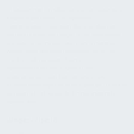
Im Badezimmer bemühen wir uns, das allgemeine
Ambiente des Hotels trotz spezieller
Ausstattungsanforderungen beizubehalten. Ein
hochkontrastreiches Design für das Badezimmer
und seine Einrichtungen, wie Türen, Armaturen,
Wasserhähne und Bedienelemente, hat für uns
Priorität. Üblicherweise öffnen sich
Badezimmertüren nach außen in den
Eingangsbereich oder Flur. Aus funktionalen
Gründen bevorzugen wir jedoch, dass die Tür sich in
den Raum öffnet, wobei die Zimmereingangstür
dahinter liegt.
WASCHTISCHE