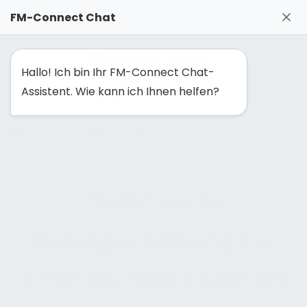
FM-Solutionmaker: Gemeinsam Facility Management neu
FM-Connect Chat
denken
Hallo! Ich bin Ihr FM-Connect Chat-
Assistent. Wie kann ich Ihnen helfen?
NAVIGATION EINBLENDEN
Optimierte
Hotelgestaltung für
öffentlichen Komfort