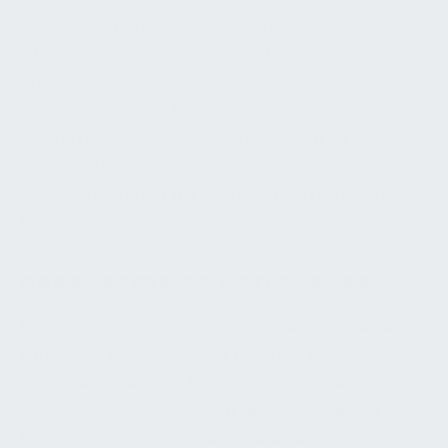
Strukturelemente für barrierefreies Wohnen zu
integrieren, legen wir auch Wert darauf,
ergänzende Kundenservices anzubieten. Da wir
einen wachsenden Markt aktiver Kunden in der
zweiten Lebenshälfte erkennen, sehen wir die
wirtschaftliche Weisheit darin, durchdacht
gestaltete Zimmer mit barrierefreien Funktionen
bereitzustellen.
BARRIEREFREIE GÄSTEZIMMER
In unseren komplexen Projekten, die detaillierte
Grundrisse umfassen, über mehrere Etagen gehen
und unterschiedliche Entwicklerkonzepte
widerspiegeln, sehen wir oft die Notwendigkeit,
Pläne anzupassen, um verschiedenen