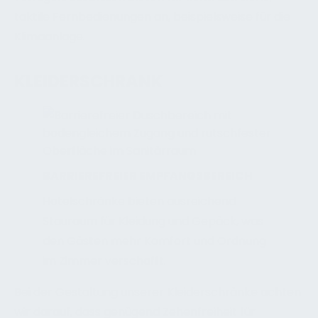
taktile Fernbedienungen an, beispielsweise für die
Klimaanlage.
KLEIDERSCHRANK
BARRIEREFREIER EMPFANGSBEREICH
Hotelschränke bieten ausreichend
Stauraum für Kleidung und Gepäck, was
den Gästen mehr Komfort und Ordnung
im Zimmer verschafft.
Bei der Gestaltung unserer Kleiderschränke achten
wir darauf, dass genügend Zehenfreiheit für