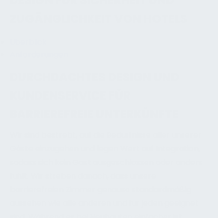
DESIGN FÜR SICHERHEIT UND
ZUGÄNGLICHKEIT VON HOTELS
Überblick
Anforderungen
DURCHDACHTES DESIGN UND
KUNDENSERVICE FÜR
BARRIEREFREIE UNTERKÜNFTE
Wir sind bestrebt, auf die Bedürfnisse aller unserer
Gäste einzugehen und legen Wert auf Integration,
sodass sich kein Gast ausgeschlossen oder anders
fühlt. Wir streben danach, dass unsere
barrierefreien Zimmer genauso standardmäßig
aussehen wie alle anderen und für jeden geeignet
sind. Während es bei Neubauten einfacher ist,