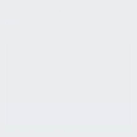
Facility Management:
Barrierefrei
»
Lösungen
»
Einrichtungen zur öffentlichen Nutzung
»
Hotels
VORSCHRIFTEN FÜR HOTELS VERSTEHEN
In unserer Organisation legen wir großen Wert
darauf, die für Hotels geltenden Vorschriften
zu verstehen. Diese Vorschriften sind
unerlässlich, um die Sicherheit, den Komfort
und die Zugänglichkeit der Gäste unabhängig
von ihren körperlichen Fähigkeiten zu
gewährleisten. Unsere Website bietet
umfassende Einblicke in diese Vorschriften und
deckt wichtige Aspekte wie