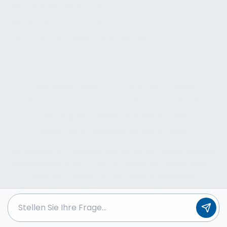
auf relevanten Routen
AGB
Bildquellennachweis
Cookie-Einstellungen
Datenschutz
Datenschutzinformationsblatt
Hinweisgeber-Meldestelle
Impressum
Rechtsdienstleistungsgesetz
Sitemap
FM-Beratungs- & Ingenieurleistungen
: Wir machen Gebäude
leistungsfähiger © 2003-2026. FM-Connect.com Network GmbH /
Lösungen & Networking
im
Facility Management
041253989923
Am Altenfeldsdeich 16, 25371
Seestermühe