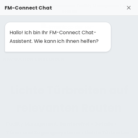
FM-Solutionmaker: Gemeinsam Facility Management neu
FM-Connect Chat
denken
Hallo! Ich bin Ihr FM-Connect Chat-
Assistent. Wie kann ich Ihnen helfen?
NAVIGATION EINBLENDEN
Lichte Türbreiten auf
relevanten Routen
Facility Management:
Barrierefrei
»
Details
»
Türen und Zugangssysteme
»
Lichte Türbreiten