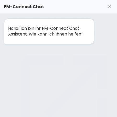
Zum Inhalt springen
FM-Connect Chat
FM-Solutionmaker: Gemeinsam Facility Management
neu denken
Hallo! Ich bin Ihr FM-Connect Chat-
Assistent. Wie kann ich Ihnen helfen?
Navigation ausblenden
Navigation einblenden