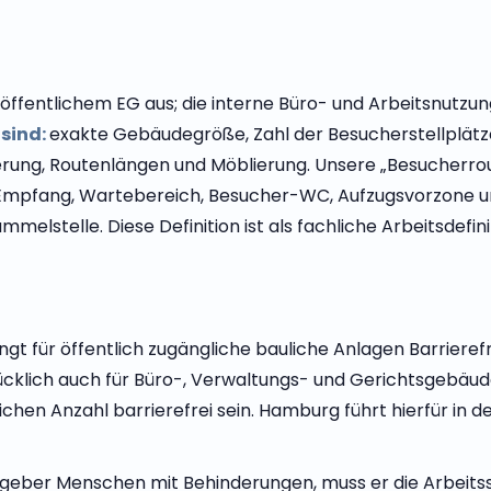
ntlichem EG aus; die interne Büro- und Arbeitsnutzung o
 sind:
exakte Gebäudegröße, Zahl der Besucherstellplät
ung, Routenlängen und Möblierung. Unsere „Besucherrou
r, Empfang, Wartebereich, Besucher-WC, Aufzugsvorzone 
melstelle. Diese Definition ist als fachliche Arbeitsdefini
ngt für öffentlich zugängliche bauliche Anlagen Barriere
ücklich auch für Büro-, Verwaltungs- und Gerichtsgebäud
en Anzahl barrierefrei sein. Hamburg führt hierfür in der
tgeber Menschen mit Behinderungen, muss er die Arbeitss