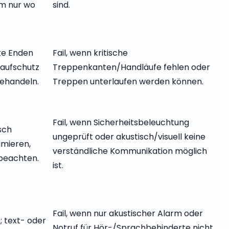
em nur wo
sind.
te Enden
Fail, wenn kritische
laufschutz
Treppenkanten/Handläufe fehlen oder
behandeln.
Treppen unterlaufen werden können.
Fail, wenn Sicherheitsbeleuchtung
sch
ungeprüft oder akustisch/visuell keine
imieren,
verständliche Kommunikation möglich
beachten.
ist.
Fail, wenn nur akustischer Alarm oder
 text- oder
Notruf für Hör-/Sprachbehinderte nicht