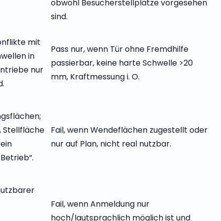
obwohl Besucherstellplätze vorgesehen
sind.
onflikte mit
Pass nur, wenn Tür ohne Fremdhilfe
wellen in
passierbar, keine harte Schwelle >20
antriebe nur
mm, Kraftmessung i. O.
d.
ngsflächen;
Stellfläche
Fail, wenn Wendeflächen zugestellt oder
kein
nur auf Plan, nicht real nutzbar.
etrieb“.
nutzbarer
Fail, wenn Anmeldung nur
hoch/lautsprachlich möglich ist und