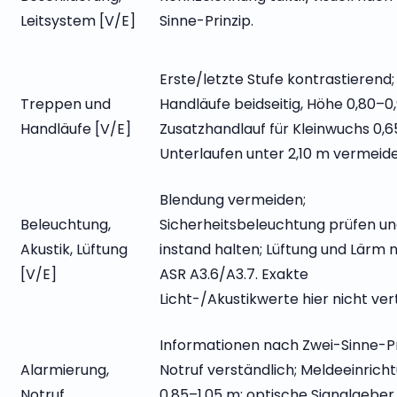
Leitsystem [V/E]
Sinne-Prinzip.
Erste/letzte Stufe kontrastierend;
Treppen und
Handläufe beidseitig, Höhe 0,80–0
Handläufe [V/E]
Zusatzhandlauf für Kleinwuchs 0,6
Unterlaufen unter 2,10 m vermeide
Blendung vermeiden;
Beleuchtung,
Sicherheitsbeleuchtung prüfen u
Akustik, Lüftung
instand halten; Lüftung und Lärm 
[V/E]
ASR A3.6/A3.7. Exakte
Licht-/Akustikwerte hier nicht vert
Informationen nach Zwei-Sinne-Pr
Alarmierung,
Notruf verständlich; Meldeeinrich
Notruf,
0,85–1,05 m; optische Signalgebe