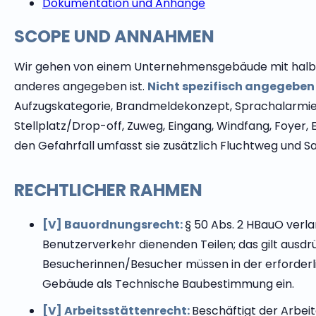
Dokumentation und Anhänge
SCOPE UND ANNAHMEN
Wir gehen von einem Unternehmensgebäude mit halböffe
anderes angegeben ist.
Nicht spezifisch angegeben
Aufzugskategorie, Brandmeldekonzept, Sprachalarmier
Stellplatz/Drop-off, Zuweg, Eingang, Windfang, Foye
den Gefahrfall umfasst sie zusätzlich Fluchtweg und Sam
RECHTLICHER RAHMEN
[V] Bauordnungsrecht:
§ 50 Abs. 2 HBauO verla
Benutzerverkehr dienenden Teilen; das gilt ausdr
Besucherinnen/Besucher müssen in der erforderlich
Gebäude als Technische Baubestimmung ein.
[V] Arbeitsstättenrecht:
Beschäftigt der Arbei