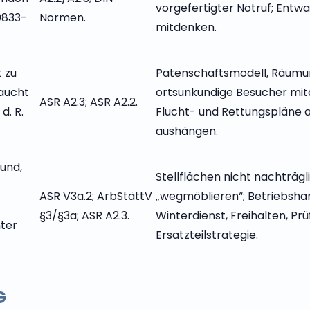
vorgefertigter Notruf; Entw
0833-
Normen.
mitdenken.
 zu
Patenschaftsmodell, Räumu
raucht
ortsunkundige Besucher mit
ASR A2.3; ASR A2.2.
d. R.
Flucht- und Rettungspläne a
aushängen.
hund,
Stellflächen nicht nachträgl
ASR V3a.2; ArbStättV
„wegmöblieren“; Betriebsh
§3/§3a; ASR A2.3.
Winterdienst, Freihalten, Prü
nter
Ersatzteilstrategie.
G