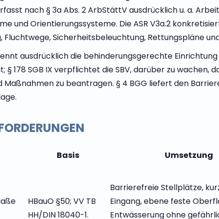
fasst nach § 3a Abs. 2 ArbStättV ausdrücklich u. a. Arbe
e und Orientierungssysteme. Die ASR V3a.2 konkretisiert
g, Fluchtwege, Sicherheitsbeleuchtung, Rettungspläne un
nennt ausdrücklich die behinderungsgerechte Einrichtung 
it; § 178 SGB IX verpflichtet die SBV, darüber zu wachen
 Maßnahmen zu beantragen. § 4 BGG liefert den Barriere
lage.
FORDERUNGEN
Basis
Umsetzung
Barrierefreie Stellplätze, ku
Maße
HBauO §50; VV TB
Eingang, ebene feste Oberf
HH/DIN 18040-1.
Entwässerung ohne gefährl