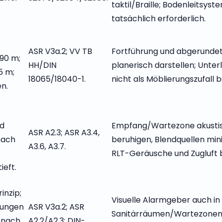
taktil/Braille; Bodenleitsyst
tatsächlich erforderlich.
ASR V3a.2; VV TB
Fortführung und abgerunde
,90 m;
HH/DIN
planerisch darstellen; Unter
5 m;
18065/18040-1.
nicht als Möblierungszufall 
n.
nd
Empfang/Wartezone akusti
ASR A2.3; ASR A3.4,
nach
beruhigen, Blendquellen min
A3.6, A3.7.
RLT-Geräusche und Zugluft 
ieft.
inzip;
Visuelle Alarmgeber auch in
tungen
ASR V3a.2; ASR
Sanitärräumen/Wartezonen;
r nach
A2.2/A2.3; DIN-