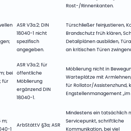
Rost-/Rinnenkanten.
wellen
ASR V3a.2; DIN
Türschließer feinjustieren, K
18040-1 nicht
Brandschutz früh klären, Sch
gen;
spezifisch
Detailplänen ausbilden, Tür
angegeben.
an kritischen Türen zwingen
ASR V3a.2; für
Möblierung nicht in Bewegu
m; bei
öffentliche
Warteplätze mit Armlehnen, 
; für
Möblierung
für Rollator/Assistenzhund, 
ergänzend DIN
Engstellenmanagement „im B
18040-1.
Mindestens ein tatsächlich 
 m;
Servicepunkt, schriftliche
ArbStättV §3a; ASR
040-1
Kommunikation, bei viel