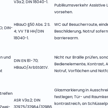
V3a.2; DIN 18040-1.
Publikumsverkehr Assistive L
vorsehen.
HBauO §50 Abs. 2 S.
WC auf Besucherroute, eind
O; DIN-
4; VV TB HH/DIN
Beschilderung, Notruf sofer
18040-1.
barrierearm.
en und
Nicht nur Braille prüfen, son
DIN EN 81-70;
Bedienelemente, Kontrast, A
HBauO/ArbStättV.
ht
Notruf, Vorflächen und Notfal
Glasmarkierung in Ausschre
treifen
festlegen; Tür- und Raumk
ASR V3a.2; DIN
kontrastreich, an Schlüssel
 Zwei-
32975/32984/32986.