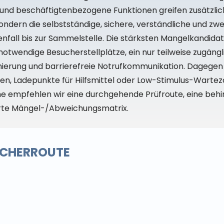
und beschäftigtenbezogene Funktionen greifen zusätzlich 
t, sondern die selbstständige, sichere, verständliche u
all bis zur Sammelstelle. Die stärksten Mangelkandidat
otwendige Besucherstellplätze, ein nur teilweise zugäng
armierung und barrierefreie Notrufkommunikation. Dageg
en, Ladepunkte für Hilfsmittel oder Low-Stimulus-Wartez
hme empfehlen wir eine durchgehende Prüfroute, eine be
erte Mängel-/Abweichungsmatrix.
UCHERROUTE