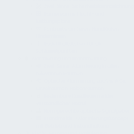
Zwei-Sinne-Sicherheitskennzeichnung
Barrierearme Flucht- und
Rettungspläne
Kontraste an Türen, Handläufen,
Hindernissen
Bodenindikatoren nur an
Schlüsselpunkten
Alarmierung und Brandmeldung
Zwei-Sinne-Alarmierung in allen
relevanten Räumen
Optische Alarmierung auch in WCs,
Einzelräumen, Nebenräumen
Bedienbare Handfeuermelder,
verständlicher Notruf
Normgerechte optische Signalgeber
Brandmelde-/Alarmierungskonzept
mit Betrieb und Instandhaltung
Flucht, Rettung und Evakuierung