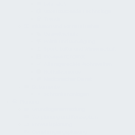
Lehrreich
Unterstützende Technologie
Trends
Inklusion und Barrierefreiheit
Umweltschutz
Politik und Beteiligung
Sport, Kultur und Wissenschaft
Intersektionalität
Altersgerechte Wohnwelten
Notfallvorsorge
Medizinischer Dienst
Dokumente
Schrankenanlagen
Planung
Grundlagenermittlung
Vorplanung und Konzeption
Entwurfsplanung
Genehmigungsplanung