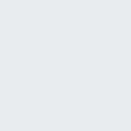
Klingel/Gegensprechanlage
erreichbar und verständlich
Aufzüge
Kabinenmaß, Türbreite, Wartefläche
Bedienelemente, Anzeigen, Kontrast,
Handlauf
Braille/Profilschrift und mehrsinnige
Rückmeldung
Barrierefreier Aufzugnotruf
Türen und Zugangssysteme
Lichte Türbreiten auf relevanten
Routen
Bedienkraft max. 25 N an relevanten
Türen
Griff-/Bedienhöhe geeignet
Automatik/Feststellanlagen an
kritischen Türen
Türschließer, Schließverzögerung,