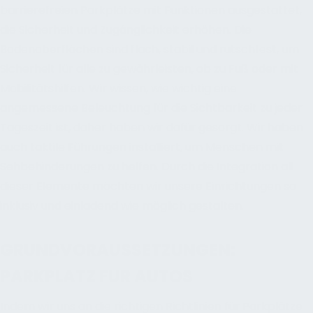
barrierefreien Parkplätze mit Funktionen ausgestattet,
die Sicherheit und Zugänglichkeit erhöhen. Die
Bodenoberflächen sind flach, stabil und rutschfest, um
Sicherheit für alle zu gewährleisten, ob zu Fuß oder mit
Mobilitätshilfen. Wir wissen, wie wichtig eine
angemessene Beleuchtung für die Sichtbarkeit zu jeder
Tageszeit ist, daher haben wir dafür gesorgt. Wir haben
auch taktile Führungen installiert, um Menschen mit
Sehbehinderungen zu helfen. Durch die Integration all
dieser Elemente möchten wir unsere Einrichtungen so
inklusiv und einladend wie möglich gestalten.
GRUNDVORAUSSETZUNGEN:
PARKPLATZ FUR AUTOS
Indem wir uns an die richtigen Richtlinien für Parkplätze