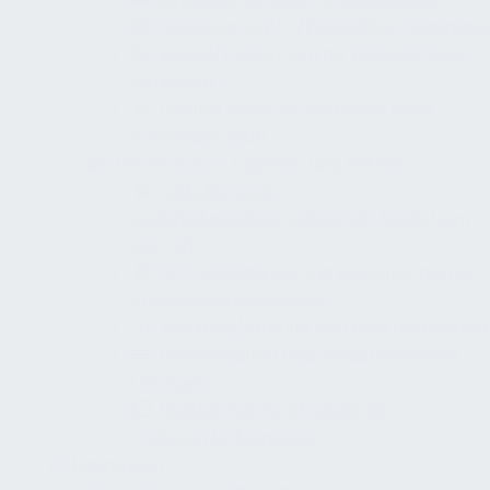
Selektive HEPA-/Pollenfilter-Lösungen
Möbel/Fußstützen für kleinwüchsige
Personen
Leichte Sprache, Symbole, klare
Kommunikation
Governance, Digitales und Betrieb
Inkludierende
Gefährdungsbeurteilung mit baulichem
Cut-off
SBV-Beteiligung und dokumentierter
Entscheidungsprozess
Wartung/Prüfung von BMA und Aufzug
Unterweisung und wiederkehrende
Übungen
Digitale Barrierefreiheit der
Website/Dokumente
Leistungen