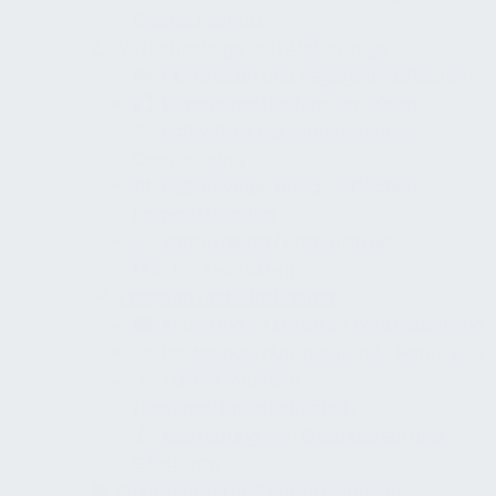
Quetschschutz
Verkehrswege und Außenwege
Flurbreiten und Begegnungsflächen
Bewegungsflächen vor Türen
Schwellen, Rutschhemmung,
Querneigung
Außenwege, Eingangsflächen,
Rampe/Neigung
Winterdienst/barrierefreie
Nutzbarkeit außen
Treppen und Glasflächen
Erste und letzte Stufe kontrastierend
Beidseitige, durchgehende Handläufe
Taktile Infos am
Handlauf/Unterlaufschutz
Markierung von Glasflächen und
Glastüren
Orientierung und Kennzeichnung