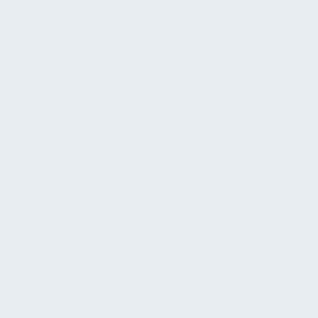
ABENDLICHE BARRIEREFREIHEIT
Parkplätze, die den DIN 18040-1 Standards
entsprechen, gewährleisten barrierefreien
Zugang und bieten größere Abmessungen,
taktilen Belag und ausgewiesene Plätze für
Personen mit Behinderungen.
In Bezug auf Markierung und Standort kennzeichnen wir
Parkplätze, die für Menschen mit Behinderungen
vorgesehen sind, deutlich und auffällig. Wir platzieren sie
in der Nähe von barrierefreien Eingängen.
EIGENSCHAFTEN