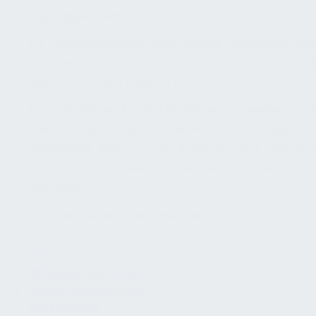
Zugangspunkten.
Für Autoparkplätze sind unsere geometrischen
Anforderungen mindestens 3,50 m in der Breite (B)
und 5,00 m in der Länge (L).
Für Parkplätze, die für Kleinbusse vorgesehen sind,
halten wir uns an geometrische Anforderungen von
mindestens 3,50 m in der Breite (B) und 7,50 m in
der Länge (L) mit einer minimal nutzbaren Höhe von
über 2,50 m.
Die Oberfläche ist fest und eben.
AGB
Bildquellennachweis
Cookie-Einstellungen
Datenschutz