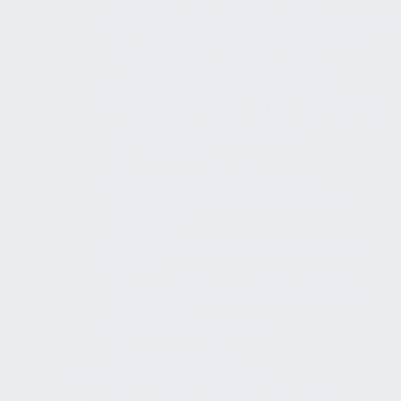
Breiten und Türflächen im Fluchtweg
Patenschaften/Assistenzkonzept
Sichere Bereiche/gesicherte
Sammel- oder Zwischenlösung
Übungen, Tests und Nachbereitung
Sicherheitsbeleuchtung
Erste Hilfe
Arbeitsplatz und Sozialbereiche
Bedienelemente am konkreten
Arbeitsplatz
Pantries, Wasserspender, Kaffee,
Kantine
Feuerlöscher und Verbandkästen
erreichbar
Pausen-, Liege- und
Rückzugsoptionen
Individuelle Zusatzbedarfe
Einzelbüros/Silent-Arbeitsplätze