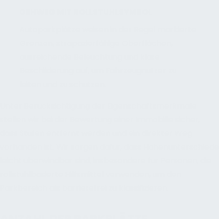
GEHWEG MIT ROLLSTUHLSYMBOL
Autoparkplätze weisen in der Regel markierte
Grenzen, strapazierfähige Oberflächen,
ausreichende Beleuchtung und klare
Beschilderung auf, um Fahrzeugnutzer zu
leiten und zu schützen.
Unter Berücksichtigung der Eigenschaftsmerkmale
stellen wir bei der Bewertung einer Immobilie sicher,
dass Stufen entfernt werden und ein direkter Weg
vorhanden ist. Wir sorgen dafür, dass Höhenunterschiede
leicht überwindbar sind, insbesondere für Personen, die
rollstuhlbasierte Hilfsmittel verwenden, um den
Parkbereich als barrierefrei zu klassifizieren.
ANZAHL DER PARKPLÄTZE