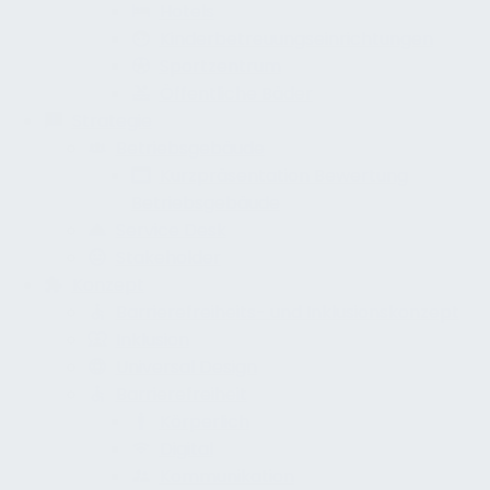
Hotels
Kinderbetreuungseinrichtungen
Sportzentrum
Öffentliche Bäder
Strategie
Betriebsgebäude
Kurzpräsentation Bewertung
Betriebsgebäude
Service Desk
Stakeholder
Konzept
Barrierefreiheits- und Inklusionskonzept
Inklusion
Universal Design
Barrierefreiheit
Körperlich
Digital
Kommunikation