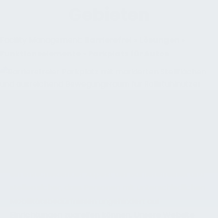
Gebieten
Facility Management:
Barrierefrei
»
Lösungen
»
Funktionselemente
»
Parkplatz für Autos
REGELUNGEN FÜR PKW-STELLPLÄTZE IN
BARRIEREFREIEN ANLAGEN VERSTEHEN
In unserer Organisation wissen wir, wie wichtig es ist,
die Vorschriften für Parkplätze in barrierefreien
Einrichtungen zu verstehen. Diese Parkplätze sind
ein entscheidender Aspekt der Barrierefreiheit und
stellen sicher, dass Personen mit unterschiedlichen
Mobilitätsbedürfnissen ungehindert auf
Einrichtungen zugreifen können. Unsere Website