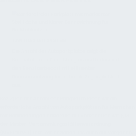
TAKTILES LEITSYSTEM
Die Anzahl der Autoparkplätze zeigt die
Kapazität einer Einrichtung an und balanciert
den Benutzerbedarf mit effizienter
Raumausnutzung für optimale Zugänglichkeit
aus.
Bezüglich der Anzahl der Parkplätze legen wir die
erforderliche Anzahl von Autoparkplätzen für Menschen
mit Behinderungen basierend auf Vorschriften wie § 13
der Muster-Versammlungsstättenverordnung
(MVStättVO) fest. Wir beziehen uns auch auf Vorgaben