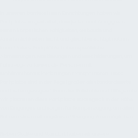
In unseren barrierefreien Einrichtungen haben wir
Parkplätze so gestaltet, dass jeder, unabhängig von
seinen körperlichen Fähigkeiten, Gebäude und
Annehmlichkeiten leicht und gleichberechtigt nutzen
kann. Unsere Parkplätze haben spezifische
Abmessungen, Markierungen und Beschilderungen, um
Fahrzeuge zu fassen, die Personen mit
Mobilitätsherausforderungen transportieren. Diese
Parkplätze sind in der Regel größer als standardisierte
und bieten genügend Raum für Rollstühle und Hilfsgeräte.
Wir platzieren diese Parkplätze strategisch in der Nähe
von Eingängen und sorgen für Rampenzugang, um allen
Nutzern einen reibungslosen Übergang zu ermöglichen.
Neben Größe und Standort haben wir unsere