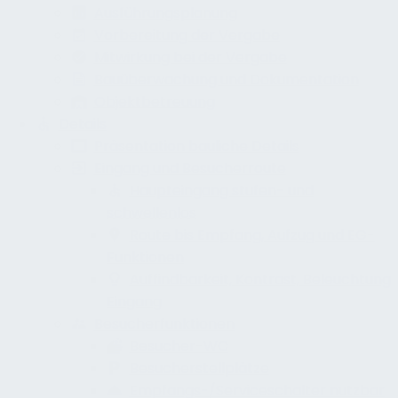
Ausführungsplanung
Vorbereitung der Vergabe
Mitwirkung bei der Vergabe
Bauüberwachung und Dokumentation
Objektbetreuung
Details
Präsentation bauliche Details
Eingang und Besucherroute
Haupteingang stufen- und
schwellenlos
Route bis Empfang, Aufzug und EG-
Funktionen
Auffindbarkeit, Kontrast, Beleuchtung
Eingang
Besucherfunktionen
Besucher-WC
Besucherstellplätze
Empfangs-/Serviceschalter nutzbar