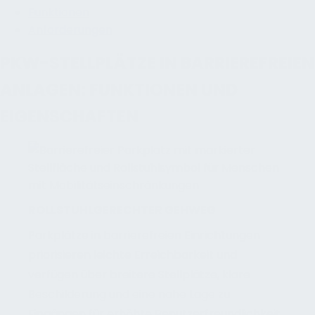
Funktionen
Anforderungen
PKW-STELLPLÄTZE IN BARRIEREFREIEN
ANLAGEN: FUNKTIONEN UND
EIGENSCHAFTEN
ROLLSTUHLGERECHTER GEHWEG
Parkplätze in barrierefreien Einrichtungen
priorisieren leichte Erreichbarkeit und
verfügen über breitere Stellplätze, klare
Beschilderung und eine nahe Lage zu
Eingängen für erhöhte Benutzerfreundlichkeit.