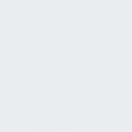
Erfahrungen
Glossar
Fachmessen
Fachzeitschriften
Marktübersicht
Verbände
Ausbildung - Weiterbildung
Lösungen
Allgemeine Anforderungen
Ausführungsplanung
Brandschutz
Gefährdungsbeurteilung
Leistungsphase 5 der HOAI
Funktionsbereiche
Eingänge
Foyers und Korridore
Fluchtwege
Arbeitsplatz