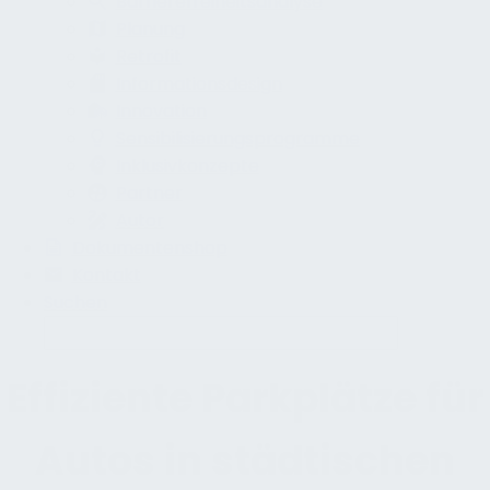
Barrierefreiheitsanalyse
Planung
Retrofit
Informationsdesign
Innovation
Sensibilisierungsprogramme
Inklusivkonzepte
Partner
Autor
Dokumentenshop
Kontakt
Suchen
Effiziente Parkplätze für
Autos in städtischen