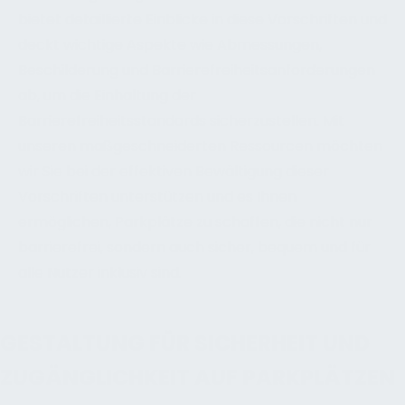
bietet detaillierte Einblicke in diese Vorschriften und
deckt wichtige Aspekte wie Abmessungen,
Beschilderung und Barrierefreiheitsanforderungen
ab, um die Einhaltung der
Barrierefreiheitsstandards sicherzustellen. Mit
unseren maßgeschneiderten Ressourcen möchten
wir Sie bei der effektiven Bewältigung dieser
Vorschriften unterstützen und es Ihnen
ermöglichen, Parkplätze zu schaffen, die nicht nur
barrierefrei, sondern auch sicher, bequem und für
alle Nutzer inklusiv sind.
GESTALTUNG FÜR SICHERHEIT UND
ZUGÄNGLICHKEIT AUF PARKPLÄTZEN