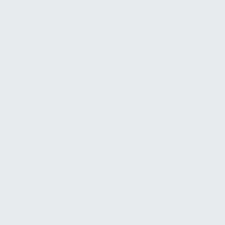
Fahrzeugplatzierung.
In Bezug auf das Oberflächendesign geben bestimmte
Standards möglicherweise keine detaillierten
Anweisungen für die Gestaltung von
Parkplatzoberflächen für Menschen mit Behinderungen.
Dennoch legen wir Wert darauf, dass sie flach sind, um
ein unbeabsichtigtes Bewegen von rollstuhlbasierten
Hilfsmitteln zu vermeiden. Die einzige Ausnahme, die wir
in Betracht ziehen, ist ein für den Wasserablauf
notwendiges Gefälle.
WIR STELLEN SICHER, DASS:
Parkplätze sichtbar und klar gekennzeichnet sind.
Sie befinden sich in der Nähe von barrierefreien