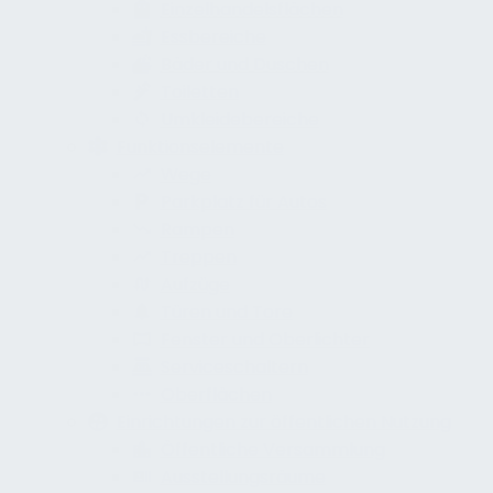
Einzelhandelsflächen
Essbereiche
Bäder und Duschen
Toiletten
Umkleidebereiche
Funktionselemente
Wege
Parkplatz für Autos
Rampen
Treppen
Aufzüge
Türen und Tore
Fenster und Oberlichter
Serviceschaltern
Oberflächen
Einrichtungen zur öffentlichen Nutzung
Öffentliche Versammlung
Ausstellungsräume