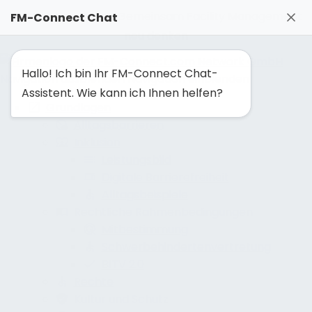
FM-Solutionmaker: Gemeinsam Facility Management
FM-Connect Chat
neu denken
Hallo! Ich bin Ihr FM-Connect Chat-
Navigation ausblenden
Navigation einblenden
Assistent. Wie kann ich Ihnen helfen?
Grundlagen
Alltagsbarrieren
Inklusion
Leistungsbild
Digitale Barrierefreiheit
Alltagsbeispiele
Rechtliche Rahmenbedingungen
Mitbestimmung
Schwerbehindertenvertretung
BITV 2.0
Rechte
Kultur und Schutz