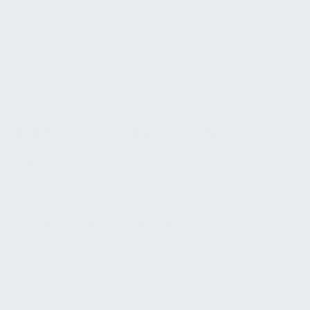
in den Raumordnungsgesetzen, zum Beispiel § 50 der
BauO NRW 2018 "Sonderbauten". Als Faustregel sorgen
wir dafür, dass Parkplätze für mindestens die Hälfte der
verpflichtenden Besucherplätze, die für Personen mit
Behinderungen vorgesehen sind, verfügbar sind.
OBERFLÄCHENGESTALTUNG
BARRIEREFREIER PARKPLATZ
Das Oberflächendesign von Autoparkplätzen
legt Wert auf Langlebigkeit und Griffigkeit und
verwendet Materialien wie Asphalt und klar
markierte Bereiche für eine sichere